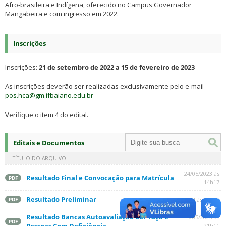
Afro-brasileira e Indígena, oferecido no Campus Governador
Mangabeira e com ingresso em 2022.
Inscrições
Inscrições:
21 de setembro de 2022 a 15 de fevereiro de 2023
As inscrições deverão ser realizadas exclusivamente pelo e-mail
pos.hca@gm.ifbaiano.edu.br
Verifique o item 4 do edital.
Editais e Documentos
TÍTULO DO ARQUIVO
24/05/2023 às
Resultado Final e Convocação para Matrícula
PDF
14h17
Resultado Preliminar
19/05/2023 às 08h07
PDF
Resultado Bancas Autoavaliação Cor-raça e
15/05/2023 às
PDF
21h11