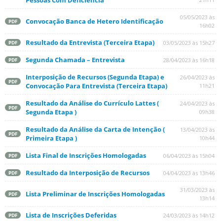
Pessoas Com Deficiência
05/05/2023 às
Convocação Banca de Hetero Identificação
PDF
16h02
Resultado da Entrevista (Terceira Etapa)
03/05/2023 às 15h27
PDF
Segunda Chamada – Entrevista
28/04/2023 às 16h18
PDF
Interposição de Recursos (Segunda Etapa) e
26/04/2023 às
PDF
Convocação Para Entrevista (Terceira Etapa)
11h21
Resultado da Análise do Currículo Lattes (
24/04/2023 às
PDF
Segunda Etapa )
09h38
Resultado da Análise da Carta de Intenção (
13/04/2023 às
PDF
Primeira Etapa )
10h44
Lista Final de Inscrições Homologadas
06/04/2023 às 15h04
PDF
Resultado da Interposição de Recursos
04/04/2023 às 13h46
PDF
31/03/2023 às
Lista Preliminar de Inscrições Homologadas
PDF
13h14
Lista de Inscrições Deferidas
24/03/2023 às 14h12
PDF