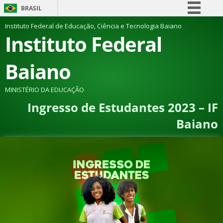
BRASIL
Simplifique!
Instituto Federal de Educação, Ciência e Tecnologia Baiano
Instituto Federal
Comunica BR
Participe
Baiano
Acesso à informação
Legislação
MINISTÉRIO DA EDUCAÇÃO
Ingresso de Estudantes 2023 – IF
Canais
Baiano