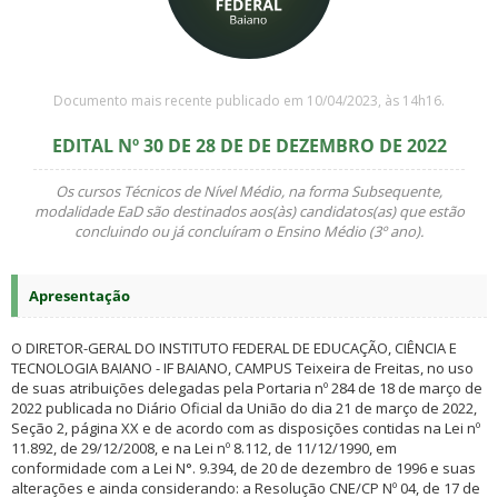
Documento mais recente publicado em 10/04/2023, às 14h16.
EDITAL Nº 30 DE 28 DE DE DEZEMBRO DE 2022
Os cursos Técnicos de Nível Médio, na forma Subsequente,
modalidade EaD são destinados aos(às) candidatos(as) que estão
concluindo ou já concluíram o Ensino Médio (3º ano).
Apresentação
O DIRETOR-GERAL DO INSTITUTO FEDERAL DE EDUCAÇÃO, CIÊNCIA E
TECNOLOGIA BAIANO - IF BAIANO, CAMPUS Teixeira de Freitas, no uso
de suas atribuições delegadas pela Portaria nº 284 de 18 de março de
2022 publicada no Diário Oficial da União do dia 21 de março de 2022,
Seção 2, página XX e de acordo com as disposições contidas na Lei nº
11.892, de 29/12/2008, e na Lei nº 8.112, de 11/12/1990, em
conformidade com a Lei N°. 9.394, de 20 de dezembro de 1996 e suas
alterações e ainda considerando: a Resolução CNE/CP Nº 04, de 17 de