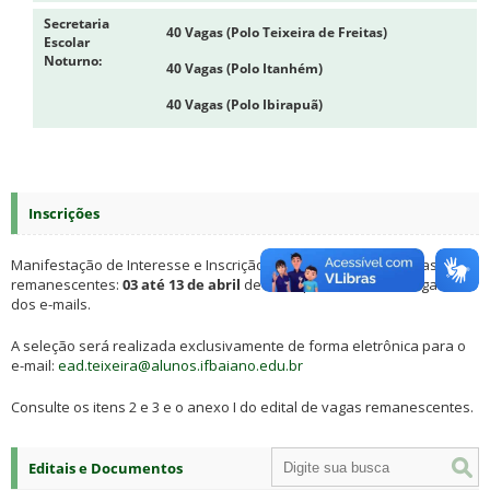
Secretaria
40 Vagas (Polo Teixeira de Freitas)
Escolar
Noturno:
40 Vagas (Polo Itanhém)
40 Vagas (Polo Ibirapuã)
Inscrições
Manifestação de Interesse e Inscrição/Matrículas para as vagas
remanescentes:
03 até 13 de abril
de 2023
,
por ordem de chegada
dos e-mails.
A seleção será realizada exclusivamente de forma eletrônica para o
e-mail:
ead.teixeira@alunos.ifbaiano.edu.br
Consulte os itens 2 e 3 e o anexo
I do edital de vagas remanescentes.
Editais e Documentos