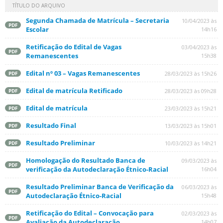
TÍTULO DO ARQUIVO
Segunda Chamada de Matrícula – Secretaria
10/04/2023 às
PDF
Escolar
14h16
Retificação do Edital de Vagas
03/04/2023 às
PDF
Remanescentes
15h38
Edital nº 03 – Vagas Remanescentes
28/03/2023 às 15h26
PDF
Edital de matrícula Retificado
28/03/2023 às 09h28
PDF
Edital de matrícula
23/03/2023 às 15h21
PDF
Resultado Final
13/03/2023 às 15h01
PDF
Resultado Preliminar
10/03/2023 às 14h21
PDF
Homologação do Resultado Banca de
09/03/2023 às
PDF
verificação da Autodeclaração Étnico-Racial
16h04
Resultado Preliminar Banca de Verificação da
06/03/2023 às
PDF
Autodeclaração Étnico-Racial
15h48
Retificação do Edital – Convocação para
02/03/2023 às
PDF
Avaliação da Autodeclaração
14h07