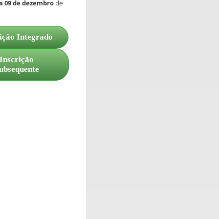
a 09 de dezembro
de
ição Integrado
Inscrição
ubsequente