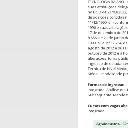
TECNOLOGIA BAIANO - I
suas atribuições delega
no DOU de 21/03/2022, 
disposições contidas na 
11/12/1990, em conform
1996 e suas alterações
17 de dezembro de 2018;
8.666, de 21 de junho d
1999; a Lei nº 12.764, d
agosto de 2012 e suas 
outubro de 2012 e a Po
alterações, torna públ
ingresso de estudantes
Técnica de Nível Médi
Médio - modalidade pr
Formas de ingresso
:
Integrado: Análise de H
Subsequente: Manifest
Cursos com vagas abe
Integrado:
Agroindústria - 30