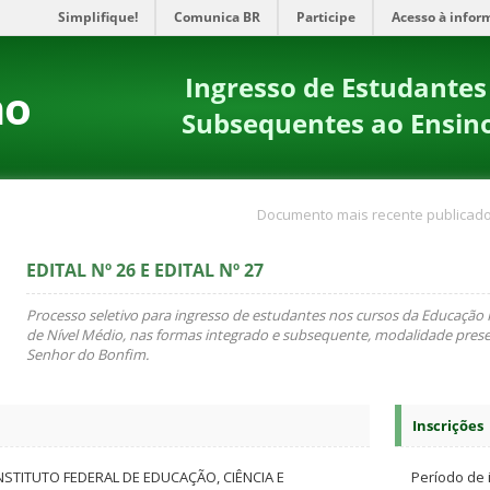
Simplifique!
Comunica BR
Participe
Acesso à infor
Ingresso de Estudantes
no
Subsequentes ao Ensin
Documento mais recente publicado
EDITAL Nº 26 E EDITAL Nº 27
Processo seletivo para ingresso de estudantes nos cursos da Educação P
de Nível Médio, nas formas integrado e subsequente, modalidade pres
Senhor do Bonfim.
Inscrições
NSTITUTO FEDERAL DE EDUCAÇÃO, CIÊNCIA E
Período de 