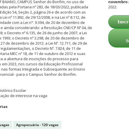
F BAIANO, CAMPUS Senhor do Bonfim, no uso de
novembro 
das pela Portaria nº 283, de 18/03/2022, publicada
2022.
Edição 54, Seção 2, página 26 e de acordo com as
Lei nº 11.892, de 29/12/2008, e na Lei nº 8.112, de
Inscr
idade com a Lei n°. 9.394, de 20 de dezembro de
 e ainda considerando: a Resolução CNE/CP Nº 04, de
 o Decreto nº 6.135, de 26 de junho de 2007; a Lei
e 1993; o Decreto nº 3.298, de 20 de dezembro de
S
e 27 de dezembro de 2012; a Lei Nº. 12.711, de 29 de
regulamentações, o Decreto Nº. 7.824, de 11 de
rtaria MEC nº 18, de 11 de outubro de 2012 e suas
ica a abertura de inscrições do processo para
 em 2023, nos cursos da Educação Profissional
o, nas formas Integrada e Subsequente ao Ensino
esencial - para o Campus Senhor do Bonfim.
istórico Escolar
ação de interesse na vaga
rtas
:
 vagas
Agropecuária - 120 vagas