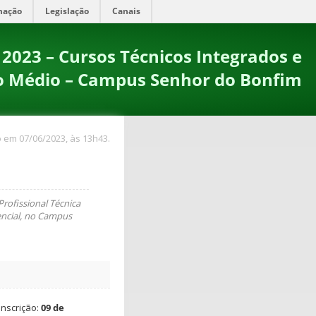
mação
Legislação
Canais
 2023 – Cursos Técnicos Integrados e
o Médio – Campus Senhor do Bonfim
 em 07/06/2023, às 13h43.
rofissional Técnica
encial, no Campus
inscrição:
09 de