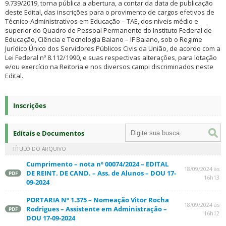
9.739/2019, torna pública a abertura, a contar da data de publicação
deste Edital, das inscrições para o provimento de cargos efetivos de
Técnico-Administrativos em Educação – TAE, dos níveis médio e
superior do Quadro de Pessoal Permanente do Instituto Federal de
Educação, Ciência e Tecnologia Baiano – IF Baiano, sob o Regime
Jurídico Único dos Servidores Públicos Civis da União, de acordo com a
Lei Federal nº 8.112/1990, e suas respectivas alterações, para lotação
e/ou exercício na Reitoria e nos diversos campi discriminados neste
Edital.
Inscrições
Editais e Documentos
TÍTULO DO ARQUIVO
Cumprimento – nota nº 00074/2024 – EDITAL
18/09/2024 às
DE REINT. DE CAND. – Ass. de Alunos – DOU 17-
PDF
16h13
09-2024
PORTARIA Nº 1.375 – Nomeação Vitor Rocha
18/09/2024 às
Rodrigues – Assistente em Administração –
PDF
16h12
DOU 17-09-2024