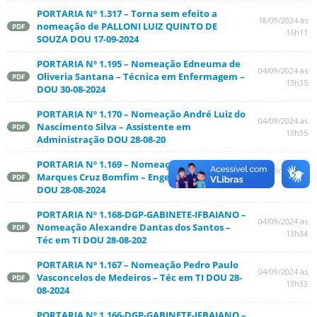
PORTARIA Nº 1.317 – Torna sem efeito a
18/09/2024 às
nomeação de PALLONI LUIZ QUINTO DE
PDF
16h11
SOUZA DOU 17-09-2024
PORTARIA Nº 1.195 – Nomeação Edneuma de
04/09/2024 às
Oliveria Santana – Técnica em Enfermagem –
PDF
13h35
DOU 30-08-2024
PORTARIA Nº 1.170 – Nomeação André Luiz do
04/09/2024 às
Nascimento Silva – Assistente em
PDF
13h35
Administração DOU 28-08-20
PORTARIA Nº 1.169 – Nomeação Murilo Aislan
04/09/2024 às
Marques Cruz Bomfim – Engenheiro Área Civil
PDF
13h34
DOU 28-08-2024
PORTARIA Nº 1.168-DGP-GABINETE-IFBAIANO –
04/09/2024 às
Nomeação Alexandre Dantas dos Santos –
PDF
13h34
Téc em TI DOU 28-08-202
PORTARIA Nº 1.167 – Nomeação Pedro Paulo
04/09/2024 às
Vasconcelos de Medeiros – Téc em TI DOU 28-
PDF
13h33
08-2024
PORTARIA Nº 1.166-DGP-GABINETE-IFBAIANO –