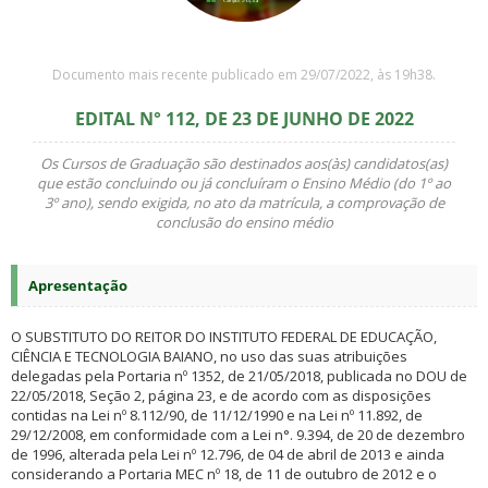
Documento mais recente publicado em 29/07/2022, às 19h38.
EDITAL N° 112, DE 23 DE JUNHO DE 2022
Os Cursos de Graduação são destinados aos(às) candidatos(as)
que estão concluindo ou já concluíram o Ensino Médio (do 1º ao
3º ano), sendo exigida, no ato da matrícula, a comprovação de
conclusão do ensino médio
Apresentação
O SUBSTITUTO DO REITOR DO INSTITUTO FEDERAL DE EDUCAÇÃO,
CIÊNCIA E TECNOLOGIA BAIANO, no uso das suas atribuições
delegadas pela Portaria nº 1352, de 21/05/2018, publicada no DOU de
22/05/2018, Seção 2, página 23, e de acordo com as disposições
contidas na Lei nº 8.112/90, de 11/12/1990 e na Lei nº 11.892, de
29/12/2008, em conformidade com a Lei n°. 9.394, de 20 de dezembro
de 1996, alterada pela Lei nº 12.796, de 04 de abril de 2013 e ainda
considerando a Portaria MEC nº 18, de 11 de outubro de 2012 e o