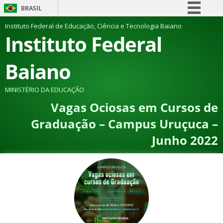
BRASIL
Simplifique!
Instituto Federal de Educação, Ciência e Tecnologia Baiano
Instituto Federal
Comunica BR
Participe
Baiano
Acesso à informação
Legislação
MINISTÉRIO DA EDUCAÇÃO
Vagas Ociosas em Cursos de
Canais
Graduação – Campus Uruçuca –
Junho 2022