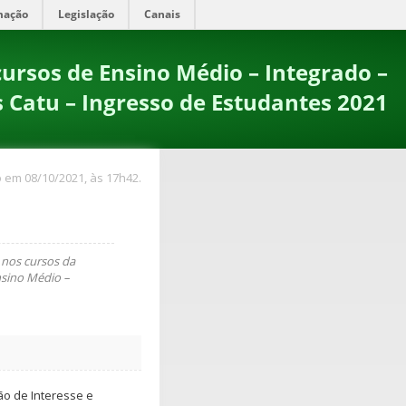
mação
Legislação
Canais
rsos de Ensino Médio – Integrado –
Catu – Ingresso de Estudantes 2021
 em 08/10/2021, às 17h42.
 nos cursos da
nsino Médio –
o de Interesse e