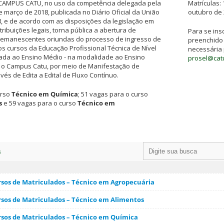
CAMPUS CATU, no uso da competência delegada pela
Matrículas:
de março de 2018, publicada no Diário Oficial da União
outubro de 
, e de acordo com as disposições da legislação em
tribuições legais, torna pública a abertura de
Para se insc
 remanescentes oriundas do processo de ingresso de
preenchido
s cursos da Educação Profissional Técnica de Nível
necessária 
rada ao Ensino Médio - na modalidade ao Ensino
prosel@catu
a o Campus Catu, por meio de Manifestação de
vés de Edita a Edital de Fluxo Contínuo.
urso
Técnico em Química
; 51 vagas para o curso
s
e 59 vagas para o curso
Técnico em
s
ursos de Matriculados – Técnico em Agropecuária
ursos de Matriculados – Técnico em Alimentos
ursos de Matriculados – Técnico em Química