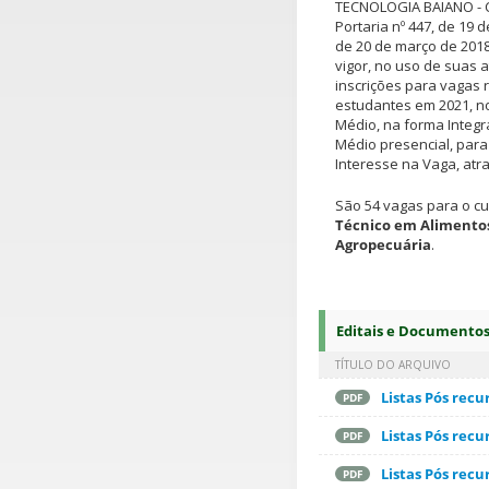
TECNOLOGIA BAIANO - 
Portaria nº 447, de 19 
de 20 de março de 2018
vigor, no uso de suas a
inscrições para vagas
estudantes em 2021, no
Médio, na forma Integ
Médio presencial, par
Interesse na Vaga, atra
São 54 vagas para o c
Técnico em Alimento
Agropecuária
.
Editais e Documento
TÍTULO DO ARQUIVO
Listas Pós rec
PDF
Listas Pós rec
PDF
Listas Pós rec
PDF