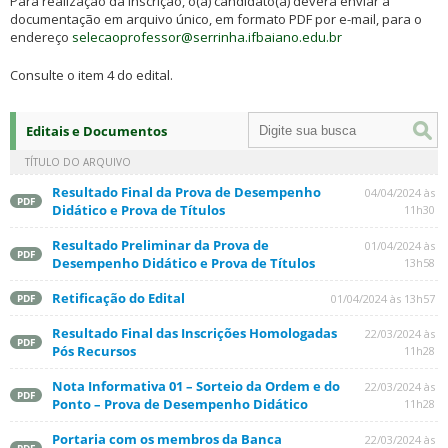
Para realização da inscrição, o(a) candidato(a) deverá enviar a
documentação em arquivo único, em formato PDF por e-mail, para o
endereço
selecaoprofessor@serrinha.ifbaiano.edu.br
Consulte o item 4 do edital.
Editais e Documentos
TÍTULO DO ARQUIVO
Resultado Final da Prova de Desempenho
04/04/2024 às
PDF
Didático e Prova de Títulos
11h30
Resultado Preliminar da Prova de
01/04/2024 às
PDF
Desempenho Didático e Prova de Títulos
13h58
Retificação do Edital
01/04/2024 às 13h57
PDF
Resultado Final das Inscrições Homologadas
22/03/2024 às
PDF
Pós Recursos
11h28
Nota Informativa 01 – Sorteio da Ordem e do
22/03/2024 às
PDF
Ponto – Prova de Desempenho Didático
11h28
Portaria com os membros da Banca
22/03/2024 às