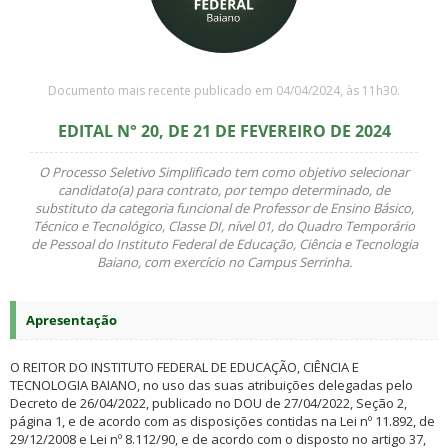
Documento mais recente publicado em 04/04/2024, às 11h30.
EDITAL N° 20, DE 21 DE FEVEREIRO DE 2024
O Processo Seletivo Simplificado tem como objetivo selecionar
candidato(a) para contrato, por tempo determinado, de
substituto da categoria funcional de Professor de Ensino Básico,
Técnico e Tecnológico, Classe DI, nível 01, do Quadro Temporário
de Pessoal do Instituto Federal de Educação, Ciência e Tecnologia
Baiano, com exercício no Campus Serrinha.
Apresentação
O REITOR DO INSTITUTO FEDERAL DE EDUCAÇÃO, CIÊNCIA E
TECNOLOGIA BAIANO, no uso das suas atribuições delegadas pelo
Decreto de 26/04/2022, publicado no DOU de 27/04/2022, Seção 2,
página 1, e de acordo com as disposições contidas na Lei nº 11.892, de
29/12/2008 e Lei nº 8.112/90, e de acordo com o disposto no artigo 37,