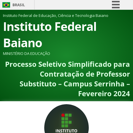
BRASIL
Simplifique!
Instituto Federal de Educação, Ciência e Tecnologia Baiano
Instituto Federal
Comunica BR
Participe
Baiano
Acesso à informação
Legislação
MINISTÉRIO DA EDUCAÇÃO
Processo Seletivo Simplificado para
Canais
Contratação de Professor
Substituto – Campus Serrinha –
Fevereiro 2024