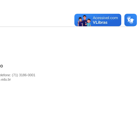
no
elefone: (71) 3186-0001
.edu.br