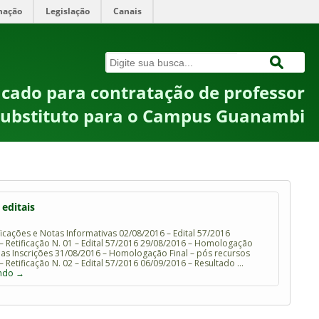
mação
Legislação
Canais
ficado para contratação de professor
substituto para o Campus Guanambi
 editais
ificações e Notas Informativas 02/08/2016 – Edital 57/2016
– Retificação N. 01 – Edital 57/2016 29/08/2016 – Homologação
das Inscrições 31/08/2016 – Homologação Final – pós recursos
– Retificação N. 02 – Edital 57/2016 06/09/2016 – Resultado …
endo
→