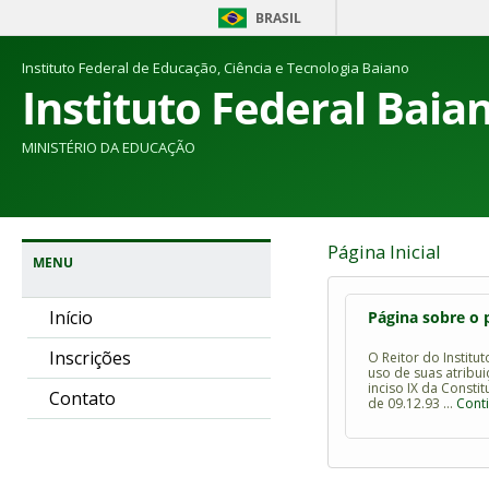
BRASIL
Instituto Federal de Educação, Ciência e Tecnologia Baiano
Instituto Federal Baia
MINISTÉRIO DA EDUCAÇÃO
Página Inicial
MENU
Início
Página sobre o 
Inscrições
O Reitor do Institu
uso de suas atribui
inciso IX da Constit
Contato
de 09.12.93 …
Cont