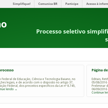
Simplifique!
Comunica BR
Participe
Acesso à infor
no
Processo seletivo simpli
processo
Página de
to Federal de Educação, Ciência e Tecnologia Baiano, no
Editais, Ret
ções legais, e de acordo com o disposto no artigo 37,
05/08/2016 
uição Federal, dos preceitos específicos da Lei nº 8.745,
Preliminar 
inue lendo
→
06/09/2016 
Continue l