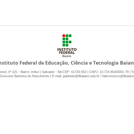
nstituto Federal de Educação, Ciência e Tecnologia
Baia
nol, nº 115 – Bairro: Imbuí | Salvador - BA CEP: 41720-052 | CNPJ: 10.724.903/0001-79 | T
: Geovane Barbosa do Nascimento | E-mail: gabinete@ifbaiano.edu.br / faleconosco@ifbaiano