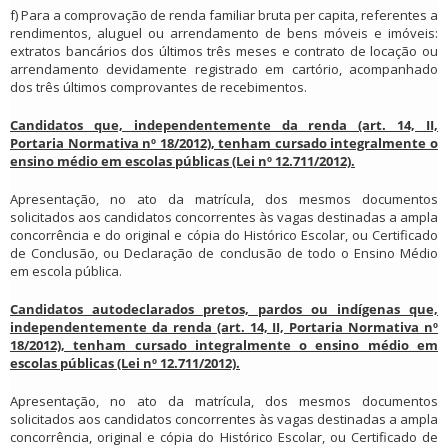
f) Para a comprovação de renda familiar bruta per capita, referentes a
rendimentos, aluguel ou arrendamento de bens móveis e imóveis:
extratos bancários dos últimos três meses e contrato de locação ou
arrendamento devidamente registrado em cartório, acompanhado
dos três últimos comprovantes de recebimentos.
Candidatos que, independentemente da renda (art. 14, II,
Portaria Normativa nº 18/2012), tenham cursado integralmente o
ensino médio em escolas públicas (Lei nº 12.711/2012).
Apresentação, no ato da matrícula, dos mesmos documentos
solicitados aos candidatos concorrentes às vagas destinadas a ampla
concorrência e do original e cópia do Histórico Escolar, ou Certificado
de Conclusão, ou Declaração de conclusão de todo o Ensino Médio
em escola pública.
Candidatos autodeclarados pretos, pardos ou indígenas que,
independentemente da renda (art. 14, II, Portaria Normativa nº
18/2012), tenham cursado integralmente o ensino médio em
escolas públicas (Lei nº 12.711/2012).
Apresentação, no ato da matrícula, dos mesmos documentos
solicitados aos candidatos concorrentes às vagas destinadas a ampla
concorrência, original e cópia do Histórico Escolar, ou Certificado de