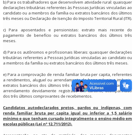
b) Para os trabalhadores que desenvolvem atividade rural: quaisquer
declarações tributárias referentes às Pessoas Jurídicas vinculadas ao
candidato ou a membros da família ou extratos bancários dos últimos
três meses ou Declaração de Isenção do Imposto Territorial Rural (ITR).
c) Para aposentados e pensionistas: extrato mais recente do
pagamento de benefício ou extratos bancários dos últimos três
meses.
d) Para os autônomos e profissionais liberais: quaisquer declarações
tributárias referentes a Pessoas Jurídicas vinculadas ao candidato ou
a membros da família ou extratos bancários dos últimos três meses.
e) Para a comprovação de renda familiar bruta per capita, referentes
a rendimentos, aluguel ou arrendamento de bens móveis e imóveis:
extratos bancários dos últimos três meses e contrato de locação ou
arrendamento devidamente registrado em cartório, acompanhado
dos três últimos comprovantes de recebimentos.
Candidatos autodeclarados pretos, pardos ou indígenas, com
renda familiar bruta per capita igual ou inferior a 1,5 salário
mínimo e que tenham cursado integralmente o ensino médio em
escolas públicas (Lei nº 12.711/2012).