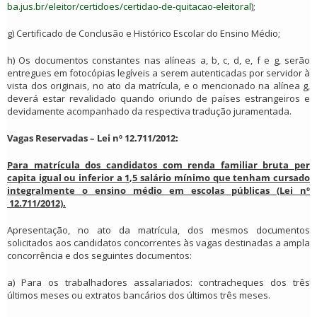
ba.jus.br/eleitor/certidoes/certidao-de-quitacao-eleitoral
);
g) Certificado de Conclusão e Histórico Escolar do Ensino Médio;
h) Os documentos constantes nas alíneas a, b, c, d, e, f e g, serão
entregues em fotocópias legíveis a serem autenticadas por servidor à
vista dos originais, no ato da matrícula, e o mencionado na alínea g,
deverá estar revalidado quando oriundo de países estrangeiros e
devidamente acompanhado da respectiva tradução juramentada.
Vagas Reservadas – Lei nº 12.711/2012:
Para matrícula dos candidatos com renda familiar bruta per
capita igual ou inferior a 1,5 salário mínimo que tenham cursado
integralmente o ensino médio em escolas públicas (Lei nº
12.711/2012).
Apresentação, no ato da matrícula, dos mesmos documentos
solicitados aos candidatos concorrentes às vagas destinadas a ampla
concorrência e dos seguintes documentos:
a) Para os trabalhadores assalariados: contracheques dos três
últimos meses ou extratos bancários dos últimos três meses.