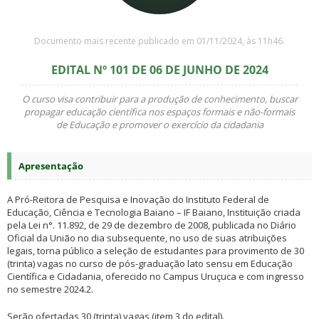
Documento mais recente publicado em 01/11/2024, às 11h46.
EDITAL Nº 101 DE 06 DE JUNHO DE 2024
O curso visa contribuir para a produção de conhecimento, buscar
propagar educação científica nos espaços formais e não-formais
de Educação e promover o exercício da cidadania
Apresentação
A Pró-Reitora de Pesquisa e Inovação do Instituto Federal de
Educação, Ciência e Tecnologia Baiano – IF Baiano, Instituição criada
pela Lei n°. 11.892, de 29 de dezembro de 2008, publicada no Diário
Oficial da União no dia subsequente, no uso de suas atribuições
legais, torna público a seleção de estudantes para provimento de 30
(trinta) vagas no curso de pós-graduação lato sensu em Educação
Científica e Cidadania, oferecido no Campus Uruçuca e com ingresso
no semestre 2024.2.
Serão ofertadas 30 (trinta) vagas (item 3 do edital).