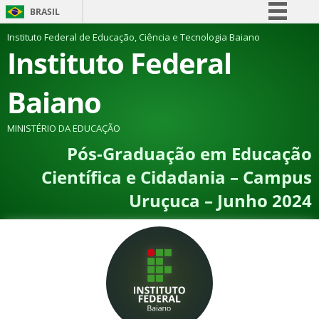
BRASIL
Simplifique!
Instituto Federal de Educação, Ciência e Tecnologia Baiano
Instituto Federal
Comunica BR
Participe
Baiano
Acesso à informação
Legislação
MINISTÉRIO DA EDUCAÇÃO
Pós-Graduação em Educação
Canais
Científica e Cidadania – Campus
Uruçuca – Junho 2024