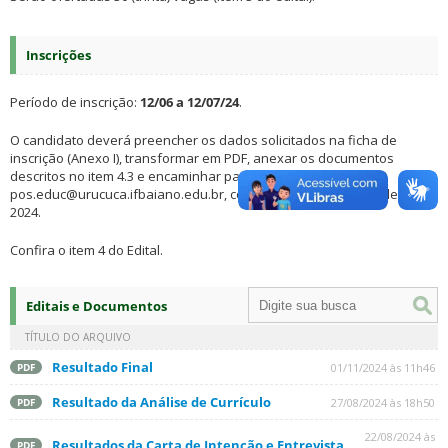
Inscrições
Período de inscrição:
12/06 a 12/07/24
.
O candidato deverá preencher os dados solicitados na ficha de
inscrição (Anexo I), transformar em PDF, anexar os documentos
descritos no item 4.3 e encaminhar para o e-mail:
pos.educ@urucuca.ifbaiano.edu.br, colocando no assunto: Seleção
2024.
Confira o item 4 do Edital.
Editais e Documentos
TÍTULO DO ARQUIVO
Resultado Final
01/11/2024 às 11h46
PDF
Resultado da Análise de Currículo
27/08/2024 às 18h50
PDF
22/08/2024 às
Resultados da Carta de Intenção e Entrevista
PDF