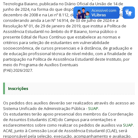
Tecnologia Baiano, publicada no Diário Oficial da União de 14 de
junho de 2024, na forma do que dispõe a Lei Nº 11.892/2008, de 29 de
dezembro de 2008 e na Lei nº 8.112, de 11 de dezembro de 1990,
considerando ainda a Lei Nº 14.914, de 03 de julho de 2024 e a
Resolução Nº 01, de 29 de janeiro de 2019, que institui a Política de
Assistência Estudantil no âmbito do IF Baiano, torna público o
presente Edital de Fluxo Contínuo que estabelece as normas e
critérios para seleção de estudantes em vulnerabilidade
socioeconômica, de cursos presenciais e à distância, de graduação e
de educação profissional técnica de nível médio, com a finalidade de
participação na Política de Assistência Estudantil deste Instituto, por
meio do Programa de Auxílios Eventuais
(PAE) 2026/2027.
Inscrições
Os pedidos dos auxílios deverão ser realizados através do acesso ao
Sistema Unificado de Administração Pública -
SUAP
.
Os estudantes terão apoio presencial dos membros da Coordenação
de Assuntos Estudantis (CAE) do Campus para orientações e
esclarecimentos sobre como realizar os pedidos de auxílios via
SUAP
.
ACAE, junto à Comissão Local de Assistência Estudantil (CLAE), será
responsável pela seleção, execução, acompanhamento e avaliação.