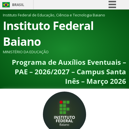
BRASIL
Simplifique!
Instituto Federal de Educação, Ciência e Tecnologia Baiano
Instituto Federal
Comunica BR
Participe
Baiano
Acesso à informação
Legislação
MINISTÉRIO DA EDUCAÇÃO
Programa de Auxílios Eventuais –
Canais
PAE – 2026/2027 – Campus Santa
Inês – Março 2026