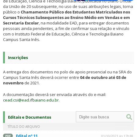
de Educação, Ciência e Tecnologia Baiano, publicada no Diário Oficial
da União de 20 subsequente, no uso de suas atribuições legais, torna
público o
Chamamento Público dos Estudantes Matriculados nos
Cursos Técnicos Subsequentes ao Ensino Médio em Vendas e em
Secretaria Escolar
, na modalidade EAD, para entregar documentos
pessoais ainda pendentes, a fim de confirmar sua relação e vínculo
com o Instituto Federal de Educação, Ciência e Tecnologia Baiano
Campus Santa Inês.
Inscrições
A entrega dos documentos no polo de apoio presencial ou na SRA do
Campus Santa Inês deverá ocorrer entre
04 de outubro até 03 de
novembro
de 2021.
A documentação deverá ser enviada através do e-mail:
cead.csi@ead.ifbaiano.edu.br
.
Editais e Documentos
TÍTULO DO ARQUIVO
Edital nº 11
01/10/2021 às 17h18
PDF