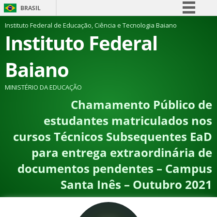
BRASIL
Simplifique!
Instituto Federal de Educação, Ciência e Tecnologia Baiano
Instituto Federal
Comunica BR
Participe
Baiano
Acesso à informação
Legislação
MINISTÉRIO DA EDUCAÇÃO
Chamamento Público de
Canais
estudantes matriculados nos
cursos Técnicos Subsequentes EaD
para entrega extraordinária de
documentos pendentes – Campus
Santa Inês – Outubro 2021