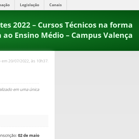
mação
Legislação
Canais
tes 2022 – Cursos Técnicos na forma
a ao Ensino Médio – Campus Valença
 em 20/07/2022, às 10h37.
realizado em uma única
inscrição:
02 de maio