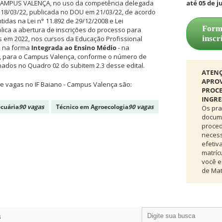
AMPUS VALENÇA, no uso da competência delegada
até 05 de 
e 18/03/22, publicada no DOU em 21/03/22, de acordo
idas na Lei n° 11.892 de 29/12/2008 e Lei
Form
blica a abertura de inscrições do processo para
inscr
 em 2022, nos cursos da Educação Profissional
, na forma
Integrada ao Ensino Médio
- na
, para o Campus Valença, conforme o número de
nados no Quadro 02 do subitem 2.3 desse edital.
ATEN
APRO
e vagas no IF Baiano - Campus Valença são:
PROCE
INGRE
cuária
90 vagas
Técnico em Agroecologia
90 vagas
Os pra
docum
proce
necess
efetiv
matríc
você e
de Mat
s