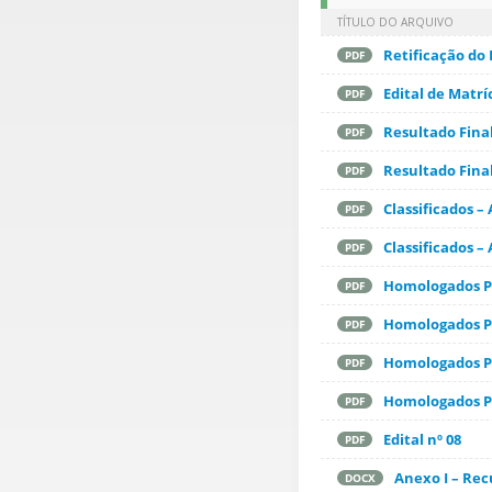
TÍTULO DO ARQUIVO
Retificação do
PDF
Edital de Matrí
PDF
Resultado Fina
PDF
Resultado Final
PDF
Classificados –
PDF
Classificados –
PDF
Homologados Pó
PDF
Homologados Pó
PDF
Homologados Pr
PDF
Homologados Pr
PDF
Edital nº 08
PDF
Anexo I – Rec
DOCX