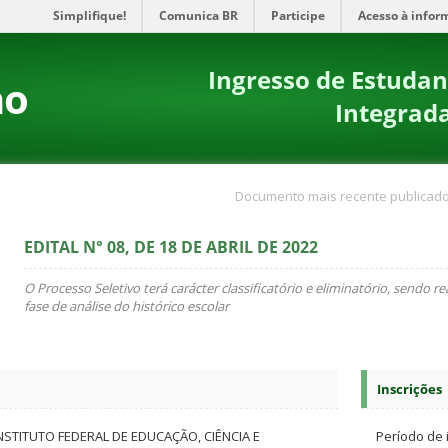
Simplifique!
Comunica BR
Participe
Acesso à infor
Ingresso de Estudan
no
Integrad
Documento mais recente publicado
EDITAL N° 08, DE 18 DE ABRIL DE 2022
O Processo Seletivo terá carácter classificatório e eliminatório, sendo 
fase de análise do histórico escolar
Inscrições
NSTITUTO FEDERAL DE EDUCAÇÃO, CIÊNCIA E
Período de 