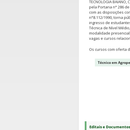
TECNOLOGIA BAIANO, C
pela Portaria n° 286 d
com as disposições cont
n°8.112/1990, torna pú
ingresso de estudantes
Técnica de Nível Médio
modalidade presencial
vagas e cursos relacio
Os cursos com oferta d
Técnico em Agrope
Editais e Documento