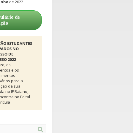
junho
de 2022.
ulário de
ição
ÇÃO ESTUDANTES
VADOS NO
SSO DE
SSO 2022
zo, os
entos e os
dimentos
ários para a
ação da sua
ula no IF Baiano,
ncontra no Edital
rícula