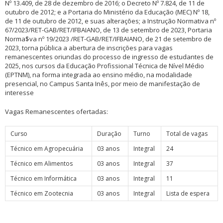
Nº 13.409, de 28 de dezembro de 2016; o Decreto Nº 7.824, de 11 de
outubro de 2012; e a Portaria do Ministério da Educação (MEC) Nº 18,
de 11 de outubro de 2012, e suas alterações; a Instrução Normativa nº
67/2023/RET-GAB/RET/IFBAIANO, de 13 de setembro de 2023, Portaria
Norma$va nº 19/2023 /RET-GAB/RET/IFBAIANO, de 21 de setembro de
2023, torna pública a abertura de inscrições para vagas
remanescentes oriundas do processo de ingresso de estudantes de
2025, nos cursos da Educação Profissional Técnica de Nível Médio
(EPTNM), na forma integrada ao ensino médio, na modalidade
presencial, no Campus Santa Inês, por meio de manifestação de
interesse
Vagas Remanescentes ofertadas:
Curso
Duração
Turno
Total de vagas
Técnico em Agropecuária
03 anos
Integral
24
Técnico em Alimentos
03 anos
Integral
37
Técnico em Informática
03 anos
Integral
11
Técnico em Zootecnia
03 anos
Integral
Lista de espera