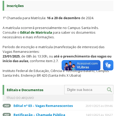
Inscrições
1ª Chamada para Matrícula:
16 a 20 de dezembro
de 2024.
A matrícula ocorrerá presencialmente no Campus Santa Inês.
Consulte o
Edital de Matrícula
para saber os documentos
necessários e mais informações.
Período de inscrição e matrícula (manifestação de interesse) das
Vagas Remanescentes:
23/01/2025
, de 08h às 13:30h, ou
até o preenchimento das vagas ou
início das aulas
, conforme item 2.7.
Instituto Federal de Educação, Ciência e Tecnologia Baiano, Campus
Santa Inês. Endereço BR 420 (Santa Inês X Ubaíra)
Editais e Documentos
TÍTULO DO ARQUIVO
Edital nº 03 – Vagas Remanescentes
20/01/2025 às 09h46
PDF
Retificação – Chamada Pública
14/01/2025 às 10h27
PDF