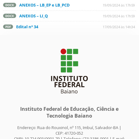
ANEXOS – LB_EP e LB_PCD
19/09/2024 às 17h59
DOCX
ANEXOS – LI_Q
19/09/2024 às 17h59
DOCX
Edital nº 34
17/09/2024 às 14h34
PDF
Instituto Federal de Educação, Ciência e
Tecnologia Baiano
Endereço: Rua do Rouxinol, nº 115, Imbuí, Salvador-BA |
CEP: 41720-052
CNPJ: 10.724.903/0001-79 | Telefone: (71) 3186-0001 | E-mail: