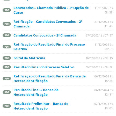
Convocados – Chamada Pública – 2ª Opção de
13/01/2025 às
PDF
Curso
08h39
Retificação – Candidatos Convocados – 2ª
27/12/2024 às
PDF
Chamada
11h49
Candidatos Convocados – 2ª Chamada
27/12/2024 às 07h57
PDF
Retificação do Resultado Final do Processo
11/12/2024 às
PDF
Seletivo
08h53
Edital de Matrícula
10/12/2024 às 08h15
PDF
Resultado Final do Processo Seletivo
09/12/2024 às 09h59
PDF
Retificação do Resultado Final da Banca de
06/12/2024 às
PDF
Heteroidentificação
16h28
Resultado Final – Banca de
06/12/2024 às
PDF
Heteroidentificação
12h11
Resultado Preliminar – Banca de
02/12/2024 às
PDF
Heteroidentificação
10h03