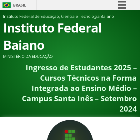
BRASIL
Simplifique!
Instituto Federal de Educação, Ciência e Tecnologia Baiano
Instituto Federal
Comunica BR
Participe
Baiano
Acesso à informação
Legislação
MINISTÉRIO DA EDUCAÇÃO
Ingresso de Estudantes 2025 –
Canais
Cursos Técnicos na Forma
Integrada ao Ensino Médio –
Campus Santa Inês – Setembro
2024