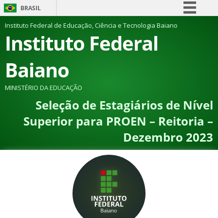
BRASIL
Simplifique!
Instituto Federal de Educação, Ciência e Tecnologia Baiano
Instituto Federal
Comunica BR
Participe
Baiano
Acesso à informação
Legislação
MINISTÉRIO DA EDUCAÇÃO
Seleção de Estagiários de Nível
Canais
Superior para PROEN – Reitoria –
Dezembro 2023