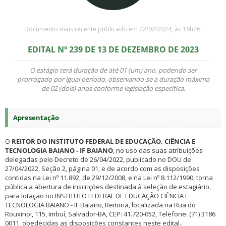
Documento mais recente publicado em 22/02/2024, às 16h26.
EDITAL Nº 239 DE 13 DE DEZEMBRO DE 2023
O estágio terá duração de até 01 (um) ano, podendo ser
prorrogado por igual período, observando-se a duração máxima
de 02 (dois) anos conforme legislação específica.
Apresentação
O
REITOR DO INSTITUTO FEDERAL DE EDUCAÇÃO, CIÊNCIA E
TECNOLOGIA BAIANO - IF BAIANO
, no uso das suas atribuições
delegadas pelo Decreto de 26/04/2022, publicado no DOU de
27/04/2022, Seção 2, página 01, e de acordo com as disposições
contidas na Lei nº 11.892, de 29/12/2008, e na Lei nº 8.112/1990, torna
pública a abertura de inscrições destinada à seleção de estagiário,
para lotação no INSTITUTO FEDERAL DE EDUCAÇÃO CIÊNCIA E
TECNOLOGIA BAIANO - IF Baiano, Reitoria, localizada na Rua do
Rouxinol, 115, Imbuí, Salvador-BA, CEP: 41.720-052, Telefone: (71) 3186
0011, obedecidas as disposições constantes neste edital.