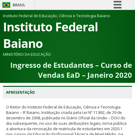
BRASIL
Simplifique!
Instituto Federal de Educação, Ciência e Tecnologia Baiano
Instituto Federal
Comunica BR
Participe
Baiano
Acesso à informação
Legislação
MINISTÉRIO DA EDUCAÇÃO
Ingresso de Estudantes – Curso de
Canais
Vendas EaD – Janeiro 2020
APRESENTAÇÃO
O Reitor do Instituto Federal de Educação, Ciência e Tecnologia
Baiano – IF Baiano, Instituição criada pela Lei Nº 11.892, de 29 de
dezembro de 2008, publicada no Diário Oficial da União – DOU do
dia subsequente, no uso de suas atribuições legais, torna pública
a abertura da renovação de matrícula de estudantes em 2020.1
nos cursos da Educação Profissional Técnica de Nível Médio, na