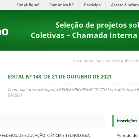
Simplifique!
Comunica BR
Participe
Acesso à infor
Seleção de projetos s
no
Coletivas – Chamada Intern
Documento mais recente publicado
EDITAL Nº 148, DE 21 DE OUTUBRO DE 2021
Chamada Interna Conjunta PROEX/PROPES Nº 01/2021 em adesão ao Ed
63/2021
Inscrições
O FEDERAL DE EDUCAÇÃO, CIÊNCIA E TECNOLOGIA
Período de