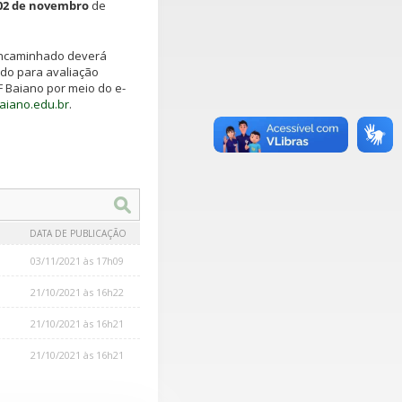
02 de novembro
de
encaminhado deverá
do para avaliação
IF Baiano por meio do e-
baiano.edu.br
.
DATA DE PUBLICAÇÃO
03/11/2021 às 17h09
21/10/2021 às 16h22
21/10/2021 às 16h21
21/10/2021 às 16h21