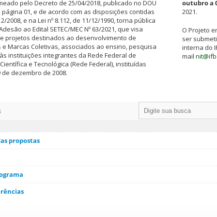
omeado pelo Decreto de 25/04/2018, publicado no DOU
outubro a 
, página 01, e de acordo com as disposições contidas
2021.
12/2008, e na Lei nº 8.112, de 11/12/1990, torna pública
Adesão ao Edital SETEC/MEC Nº 63/2021, que visa
O Projeto 
de projetos destinados ao desenvolvimento de
ser submeti
 e Marcas Coletivas, associados ao ensino, pesquisa
interna do 
às instituições integrantes da Rede Federal de
mail
nit@if
Científica e Tecnológica (Rede Federal), instituídas
29 de dezembro de 2008.
s
as propostas
nograma
erências