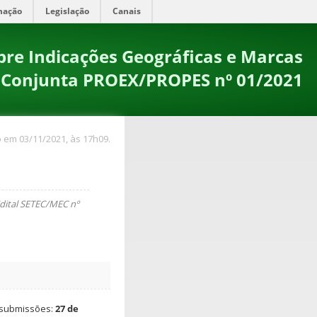
mação
Legislação
Canais
obre Indicações Geográficas e Marcas
a Conjunta PROEX/PROPES nº 01/2021
 em 03/11/2021, às 17h09.
ital SETEC/MEC nº
 submissões:
27 de