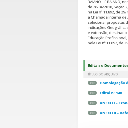
BAIANO - IF BAIANO, n
de 26/04/2018, Seção 2
na Lei nº 11.892, de 29/
a Chamada Interna de 
selecionar propostas 
Indicações Geográficas
e extensão, destinado 
Educação Profissional, 
pela Lei nº 11.892, de 
Editais e Documento
TÍTULO DO ARQUIVO
Homologação d
PDF
Edital nº 148
PDF
ANEXO I – Cro
PDF
ANEXO II – Ref
PDF