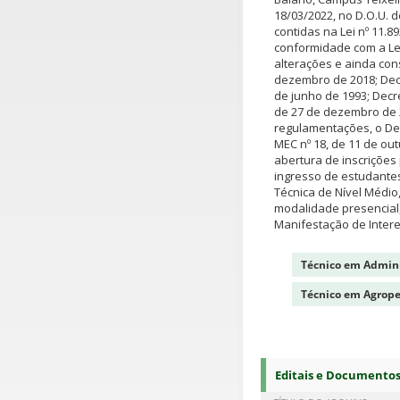
18/03/2022, no D.O.U. 
contidas na Lei nº 11.89
conformidade com a Lei
alterações e ainda con
dezembro de 2018; Decre
de junho de 1993; Decre
de 27 de dezembro de 2
regulamentações, o Decr
MEC nº 18, de 11 de out
abertura de inscriçõe
ingresso de estudantes
Técnica de Nível Médi
modalidade presencial,
Manifestação de Intere
Técnico em Admini
Técnico em Agrope
Editais e Documento