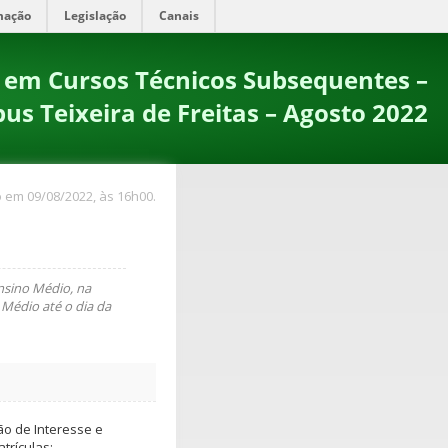
mação
Legislação
Canais
em Cursos Técnicos Subsequentes –
s Teixeira de Freitas – Agosto 2022
 em 09/08/2022, às 16h00.
nsino Médio, na
 Médio até o dia da
o de Interesse e
trículas: