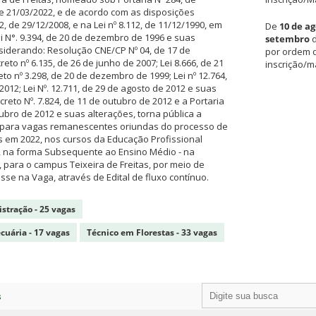
de 21/03/2022, e de acordo com as disposições
2, de 29/12/2008, e na Lei nº 8.112, de 11/12/1990, em
De
10 de ag
 N°. 9.394, de 20 de dezembro de 1996 e suas
setembro
d
siderando: Resolução CNE/CP Nº 04, de 17 de
por ordem d
to nº 6.135, de 26 de junho de 2007; Lei 8.666, de 21
inscrição/ma
to nº 3.298, de 20 de dezembro de 1999; Lei nº 12.764,
012; Lei Nº. 12.711, de 29 de agosto de 2012 e suas
eto Nº. 7.824, de 11 de outubro de 2012 e a Portaria
ubro de 2012 e suas alterações, torna pública a
s para vagas remanescentes oriundas do processo de
 em 2022, nos cursos da Educação Profissional
o, na forma Subsequente ao Ensino Médio - na
 para o campus Teixeira de Freitas, por meio de
sse na Vaga, através de Edital de fluxo contínuo.
stração - 25 vagas
cuária - 17 vagas
Técnico em Florestas - 33 vagas
s