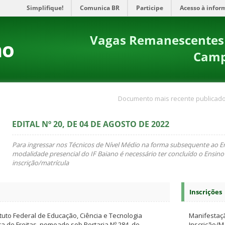
Simplifique!
Comunica BR
Participe
Acesso à infor
Vagas Remanescentes 
no
Campu
Documento mais recente publicado
EDITAL Nº 20, DE 04 DE AGOSTO DE 2022
Para ingressar nos Técnicos de Nível Médio na forma subsequente ao E
modalidade presencial do IF Baiano é necessário ter concluído o Ensino
inscrição/matrícula
Inscrições
ituto Federal de Educação, Ciência e Tecnologia
Manifestaçã
a de Freitas, nomeado sob Portaria Nº 284, de
Inscrição/Ma