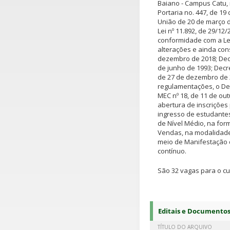
Baiano - Campus Catu, 
Portaria no. 447, de 19
União de 20 de março d
Lei nº 11.892, de 29/12/
conformidade com a Lei
alterações e ainda con
dezembro de 2018; Decre
de junho de 1993; Decre
de 27 de dezembro de 2
regulamentações, o Decr
MEC nº 18, de 11 de out
abertura de inscriçõe
ingresso de estudantes
de Nível Médio, na fo
Vendas, na modalidade
meio de Manifestação d
contínuo.
São 32 vagas para o c
Editais e Documento
TÍTULO DO ARQUIVO