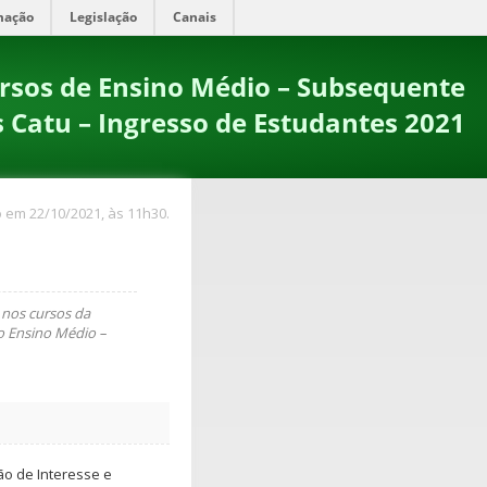
mação
Legislação
Canais
sos de Ensino Médio – Subsequente
 Catu – Ingresso de Estudantes 2021
 em 22/10/2021, às 11h30.
 nos cursos da
o Ensino Médio –
o de Interesse e