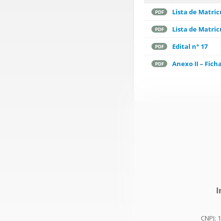
Lista de Matri
PDF
Lista de Matri
PDF
Edital n° 17
PDF
Anexo II – Fich
PDF
I
CNPJ: 1