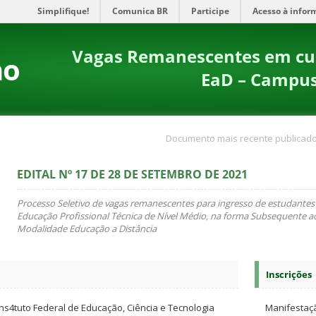
Simplifique!
Comunica BR
Participe
Acesso à infor
Vagas Remanescentes em cur
no
EaD – Campus
Documento mais recente publicado
EDITAL Nº 17 DE 28 DE SETEMBRO DE 2021
Processo Seletivo de vagas remanescentes para ingresso de estudantes
Educação Profissional Técnica de Nível Médio, na forma Subsequente a
Modalidade Educação a Distância
Inscrições
s4tuto Federal de Educação, Ciência e Tecnologia
Manifestaçã