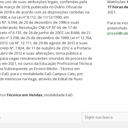
no uso de suas atribuições legais, conferidas pela
Matrículas:
 de março de 2018, publicada no Diário Oficial da
17 horas d
e 2018 e de acordo com as disposições contidas na
2021.
2008, e na Lei nº 8.112, de 11/12/1990, em
 N°. 9.394, de 20 de dezembro de 1996 e suas
Para se insc
siderando: Resolução CNE/CP Nº 04, de 17 de
preenchido 
to nº 6.135, de 26 de junho de 2007; Lei 8.666, de 21
prosel@catu
to nº 3.298, de 20 de dezembro de 1999; Lei nº 12.764,
012; Lei Nº. 12.711, de 29 de agosto de 2012 e suas
eto Nº. 7.824, de 11 de outubro de 2012 e a Portaria
ubro de 2012 e suas alterações, torna pública a
s para vagas remanescentes oriundas do processo de
 em 2021, no curso da Educação Profissional Técnica
rma Subsequente ao Ensino Médio - Técnico em
 EaD, para o modalidade EaD Campus Catu, por
e Interesse na Vaga, através de Edital de fluxo
urso
Técnico em Vendas
, modalidade EaD.
s