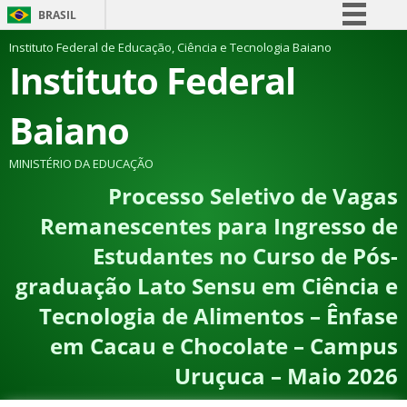
BRASIL
Simplifique!
Instituto Federal de Educação, Ciência e Tecnologia Baiano
Instituto Federal
Comunica BR
Participe
Baiano
Acesso à informação
Legislação
MINISTÉRIO DA EDUCAÇÃO
Processo Seletivo de Vagas
Canais
Remanescentes para Ingresso de
Estudantes no Curso de Pós-
graduação Lato Sensu em Ciência e
Tecnologia de Alimentos – Ênfase
em Cacau e Chocolate – Campus
Uruçuca – Maio 2026