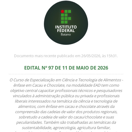
Documento mais recente publicado em 26/05/2026, às 15h31.
EDITAL Nº 97 DE 11 DE MAIO DE 2026
O Curso de Especialização em Ciência e Tecnologia de Alimentos -
ênfase em Cacau e Chocolate, na modalidade EAD tem como
objetivo central capacitar profissionais técnicos e pesquisadores
vinculados à administração pública ou privada e profissionais
liberais interessados na temática da ciência e tecnologia de
alimentos, com ênfase em cacau e chocolate através da
compreensão das cadeias de valor dos produtos regionais,
sobretudo a cadeia de valor do cacau/chocolate e suas
peculiaridades. Também são trabalhadas as temáticas da
sustentabilidade, agroecologia, agricultura familiar,