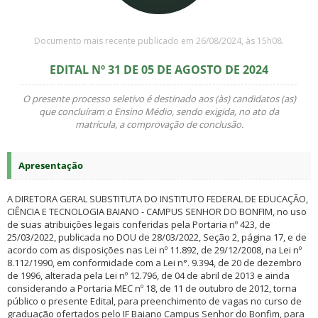
Documento mais recente publicado em 26/08/2024, às 15h08.
EDITAL Nº 31 DE 05 DE AGOSTO DE 2024
O presente processo seletivo é destinado aos (às) candidatos (as)
que concluíram o Ensino Médio, sendo exigida, no ato da
matrícula, a comprovação de conclusão.
Apresentação
A DIRETORA GERAL SUBSTITUTA DO INSTITUTO FEDERAL DE EDUCAÇÃO,
CIÊNCIA E TECNOLOGIA BAIANO - CAMPUS SENHOR DO BONFIM, no uso
de suas atribuições legais conferidas pela Portaria nº 423, de
25/03/2022, publicada no DOU de 28/03/2022, Seção 2, página 17, e de
acordo com as disposições nas Lei nº 11.892, de 29/12/2008, na Lei nº
8.112/1990, em conformidade com a Lei n°. 9.394, de 20 de dezembro
de 1996, alterada pela Lei nº 12.796, de 04 de abril de 2013 e ainda
considerando a Portaria MEC nº 18, de 11 de outubro de 2012, torna
público o presente Edital, para preenchimento de vagas no curso de
graduação ofertados pelo IF Baiano Campus Senhor do Bonfim, para