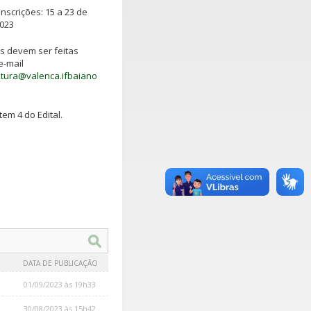
nscrições: 15 a 23 de
2023
es devem ser feitas
e-mail
iatura@valenca.ifbaiano
tem 4 do Edital.
DATA DE PUBLICAÇÃO
01/09/2023 às 19h33
30/08/2023 às 15h42