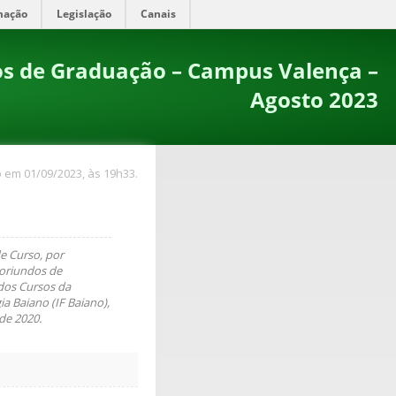
mação
Legislação
Canais
os de Graduação – Campus Valença –
Agosto 2023
 em 01/09/2023, às 19h33.
e Curso, por
 oriundos de
 dos Cursos da
a Baiano (IF Baiano),
de 2020.