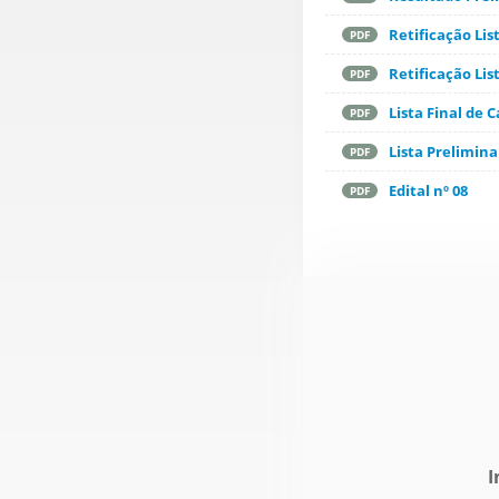
Retificação Li
PDF
Retificação Lis
PDF
Lista Final de
PDF
Lista Prelimina
PDF
Edital nº 08
PDF
I