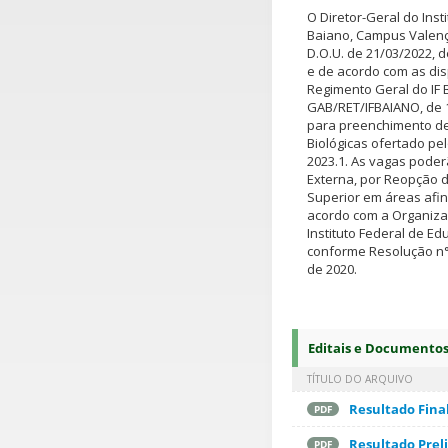
O Diretor-Geral do Inst
Baiano, Campus Valença
D.O.U. de 21/03/2022, 
e de acordo com as disp
Regimento Geral do IF 
GAB/RET/IFBAIANO, de 1
para preenchimento de 
Biológicas ofertado p
2023.1. As vagas poder
Externa, por Reopção 
Superior em áreas afins
acordo com a Organiza
Instituto Federal de Ed
conforme Resolução n° 
de 2020.
Editais e Documento
TÍTULO DO ARQUIVO
Resultado Fina
PDF
Resultado Prel
PDF