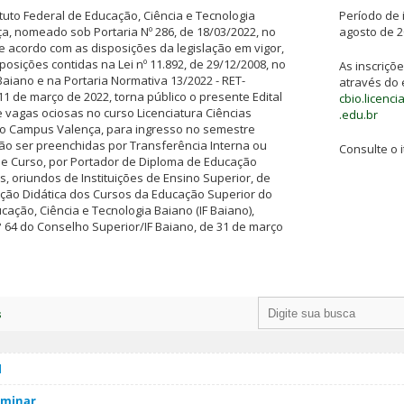
ituto Federal de Educação, Ciência e Tecnologia
Período de i
, nomeado sob Portaria Nº 286, de 18/03/2022, no
agosto de 
de acordo com as disposições da legislação em vigor,
osições contidas na Lei nº 11.892, de 29/12/2008, no
As inscriçõ
Baiano e na Portaria Normativa 13/2022 - RET-
através do 
1 de março de 2022, torna público o presente Edital
cbio.licenc
vagas ociosas no curso Licenciatura Ciências
.edu.br
elo Campus Valença, para ingresso no semestre
ão ser preenchidas por Transferência Interna ou
Consulte o i
de Curso, por Portador de Diploma de Educação
, oriundos de Instituições de Ensino Superior, de
ção Didática dos Cursos da Educação Superior do
ucação, Ciência e Tecnologia Baiano (IF Baiano),
64 do Conselho Superior/IF Baiano, de 31 de março
s
l
iminar