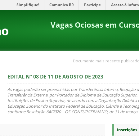
Simplifique!
Comunica BR
Participe
Acesso à infor
Vagas Ociosas em Curs
no
Documento mais recente publicado
EDITAL N° 08 DE 11 DE AGOSTO DE 2023
As vagas poderão ser preenchidas por Transferência Interna, Reopção d
Transferência Externa, por Portador de Diploma de Educação Superior,
Instituições de Ensino Superior, de acordo com a Organização Didática
Educação Superior do Instituto Federal de Educação, Ciência e Tecnologi
conforme Resolução 64/2020 – OS-CONSUP/IFBAIANO, de 31 de março 
Inscrições