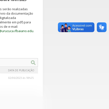
es serão realizadas
nvio da documentação
digitalizada
almente em pdf) para
s de e-mail:
@urucuca.ifbaiano.edu.
DATA DE PUBLICAÇÃO
02/06/2023 às 18h25