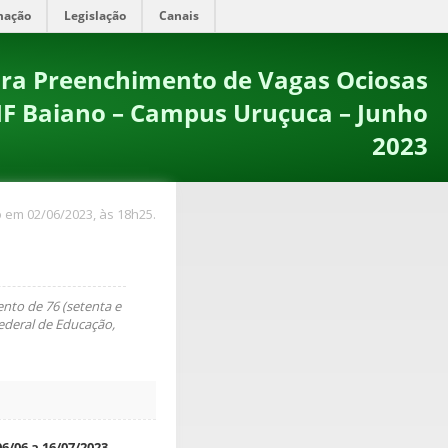
mação
Legislação
Canais
ara Preenchimento de Vagas Ociosas
IF Baiano – Campus Uruçuca – Junho
2023
 em 02/06/2023, às 18h25.
ento de 76 (setenta e
Federal de Educação,
06/06 a 16/07/2023