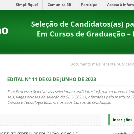
Simplifique!
Comunica BR
Participe
Acesso à infor
Seleção de Candidatos(as) p
no
Em Cursos de Graduação – 
Documento mais recente publicado
EDITAL N° 11 DE 02 DE JUNHO DE 2023
Este Processo Seletivo visa selecionar candidatos(as), para o preenchim
seis) vagas ociosas da seleção do SISU 2023.1, ofertadas pelo Instituto 
Ciência e Tecnologia Baiano nos seus Cursos de Graduação
Inscrições
NSTITUTO FEDERAL DE EDUCAÇÃO, CIÊNCIA E
Inscrições: