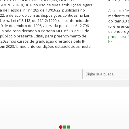
AMPUS URUÇUCA, no uso de suas atribuições legais
ia de Pessoal n° n° 285 de 18/03/22, publicada no
As inscriçõ
2, e de acordo com as disposições contidas na Lei
mediante e
8, e na Lei nº 8.112, de 11/12/1990, em conformidade
do item 3.3 
 20 de dezembro de 1996, alterada pela Lei nº 12.796,
(preferenci
e ainda considerando a Portaria MEC nº 18, de 11 de
os endereço
 público o presente Edital, para preenchimento de
prosel.sisu
2023 nos cursos de graduação ofertados pelo IF
br
 em 2023.1, mediante condições estabelecidas neste
s