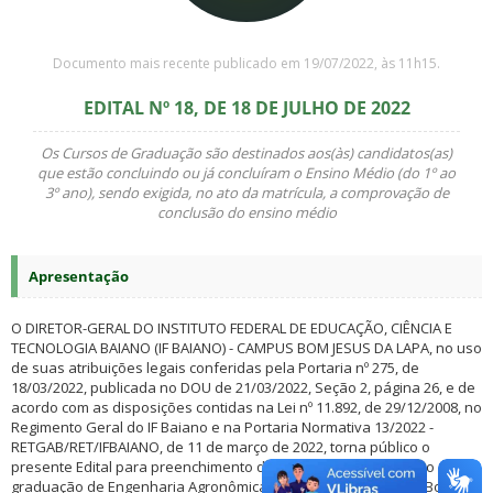
Documento mais recente publicado em 19/07/2022, às 11h15.
EDITAL Nº 18, DE 18 DE JULHO DE 2022
Os Cursos de Graduação são destinados aos(às) candidatos(as)
que estão concluindo ou já concluíram o Ensino Médio (do 1º ao
3º ano), sendo exigida, no ato da matrícula, a comprovação de
conclusão do ensino médio
Apresentação
O DIRETOR-GERAL DO INSTITUTO FEDERAL DE EDUCAÇÃO, CIÊNCIA E
TECNOLOGIA BAIANO (IF BAIANO) - CAMPUS BOM JESUS DA LAPA, no uso
de suas atribuições legais conferidas pela Portaria nº 275, de
18/03/2022, publicada no DOU de 21/03/2022, Seção 2, página 26, e de
acordo com as disposições contidas na Lei nº 11.892, de 29/12/2008, no
Regimento Geral do IF Baiano e na Portaria Normativa 13/2022 -
RETGAB/RET/IFBAIANO, de 11 de março de 2022, torna público o
presente Edital para preenchimento de vagas ociosas no curso
graduação de Engenharia Agronômica ofertado pelo Campus Bom