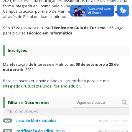
2021, nos cursos da Educação Profissional Técnica de Nível Médio, na
forma Integrada ao Ensino Médio - na modalidade presencial, para o
Campus Uruçuca, por meio de Manifestação de Interesse na Vaga,
através de Edital de fluxo contínuo.
São 37 vagas para o curso
Técnico em Guia de Turismo
e 55 vagas
para o curso
Técnico em Informática
.
Inscrições
Manifestação de Interesse e Matrículas:
08 de setembro a 25 de
outubro
de 2021.
Para se inscrever, envie o Anexo II preenchido para o e-mail
integrado.urucuca@alunos.ifbaiano.edu.br
.
Editais e Documentos
TÍTULO DO ARQUIVO
Lista de Matriculados
29/10/2021 às 10h12
PDF
Retificação do Edital nº 06
28/10/2021 às 15h04
PDF