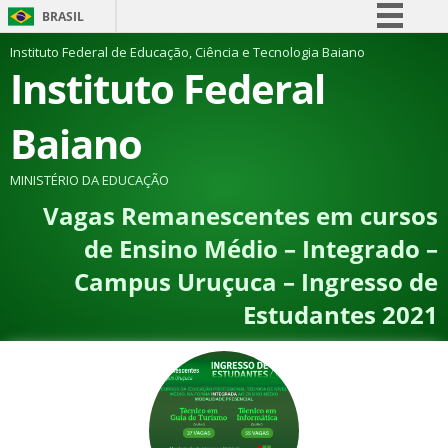
BRASIL
Simplifique!
Instituto Federal de Educação, Ciência e Tecnologia Baiano
Instituto Federal
Comunica BR
Participe
Baiano
Acesso à informação
Legislação
MINISTÉRIO DA EDUCAÇÃO
Vagas Remanescentes em cursos
Canais
de Ensino Médio – Integrado –
Campus Uruçuca – Ingresso de
Estudantes 2021