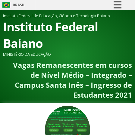
BRASIL
Simplifique!
Instituto Federal de Educação, Ciência e Tecnologia Baiano
Instituto Federal
Comunica BR
Participe
Baiano
Acesso à informação
Legislação
MINISTÉRIO DA EDUCAÇÃO
Vagas Remanescentes em cursos
Canais
de Nível Médio – Integrado –
Campus Santa Inês – Ingresso de
Estudantes 2021