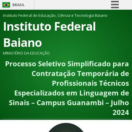
BRASIL
Simplifique!
Instituto Federal de Educação, Ciência e Tecnologia Baiano
Instituto Federal
Comunica BR
Participe
Baiano
Acesso à informação
Legislação
MINISTÉRIO DA EDUCAÇÃO
Processo Seletivo Simplificado para
Canais
Contratação Temporária de
Profissionais Técnicos
Especializados em Linguagem de
Sinais – Campus Guanambi – Julho
2024