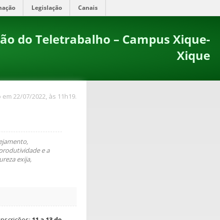
mação
Legislação
Canais
ão do Teletrabalho – Campus Xique-
Xique
 em 22/07/2022, às 11h19.
nejamento,
produtividade e a
reza exija,
inscrições:
11 a 13 de