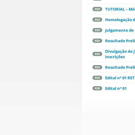
TUTORIAL – Mód
PDF
Homologação d
PDF
Julgamento de 
PDF
Resultado Preli
PDF
Divulgação do 
PDF
inscrições
Resultado Preli
PDF
Edital nº 01 RE
PDF
Edital nº 01
PDF