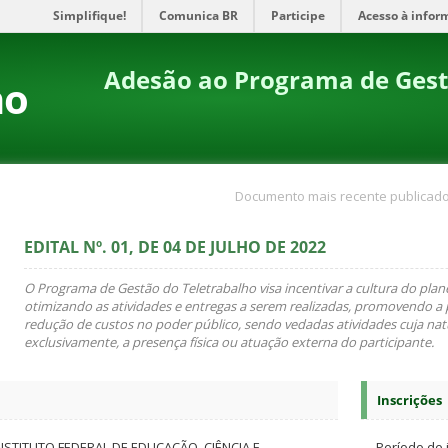
Simplifique!
Comunica BR
Participe
Acesso à infor
Adesão ao Programa de Gest
no
Documento mais recente publicado
EDITAL Nº. 01, DE 04 DE JULHO DE 2022
O Programa de Gestão do Teletrabalho visa incentivar a cultura do pla
otimizando as atividades e entregas a serem realizadas, promovendo a 
redução de custos no poder público, sendo vedadas atividades cuja natu
exclusivamente, a presença física ou atuação externa do participante
.
Inscrições
NSTITUTO FEDERAL DE EDUCAÇÃO, CIÊNCIA E
Período de 