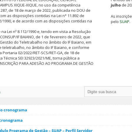
AMPUS XIQUE-XIQUE, no uso da competência
julho
de 20
 287, de 18 de março de 2022, publicada no DOU de
com as disposições contidas na Lei n° 11.892 de
As inscriçõ
12/1990, e de acordo com as disposições contidas na
pelo
SUAP
.
e na Lei nº 8.112/1990 e, tendo em vista a Resolução
CONSUP/IF BAIANO, de 1 de fevereiro de 2022, que
Gestão do Teletrabalho no âmbito do IF Baiano, em
 teletrabalho, no âmbito do IF Baiano, e conforme
a Portaria 02/2022/RET-SCS/RET-GA, de 18 de
ta Técnica SEI 32923/2021/ME, torna pública a
E INSCRIÇÃO PARA ADESÃO AO PROGRAMA DE GESTÃO
s
 do cronograma
 cronograma
ulo Programa de Gestão – SUAP – Perfil Servidor