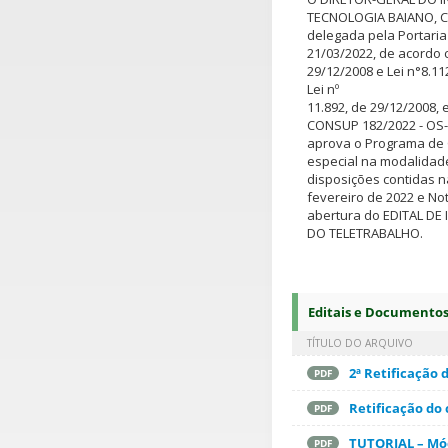
TECNOLOGIA BAIANO, C
delegada pela Portaria
21/03/2022, de acordo 
29/12/2008 e Lei n°8.1
Lei nº
11.892, de 29/12/2008, 
CONSUP 182/2022 - OS-
aprova o Programa de 
especial na modalidade
disposições contidas n
fevereiro de 2022 e No
abertura do EDITAL D
DO TELETRABALHO.
Editais e Documento
TÍTULO DO ARQUIVO
2ª Retificação
PDF
Retificação do
PDF
TUTORIAL – Mód
PDF