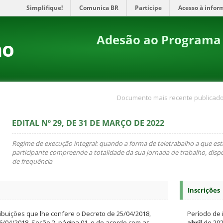
Simplifique!
Comunica BR
Participe
Acesso à infor
Adesão ao Programa 
no
Documento mais recente publicado
EDITAL Nº 29, DE 31 DE MARÇO DE 2022
Regime de execução integral: quando a forma de teletrabalho a que es
participante compreende a totalidade da sua jornada de trabalho, dis
de frequência
Inscrições
ribuições que lhe confere o Decreto de 25/04/2018,
Período de 
/04/2018, Seção 2, página 01, e de acordo com as
abril
de 202