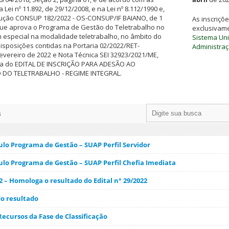
Lei nº 11.892, de 29/12/2008, e na Lei nº 8.112/1990 e,
lução CONSUP 182/2022 - OS-CONSUP/IF BAIANO, de 1
As inscriçõ
 que aprova o Programa de Gestão do Teletrabalho no
exclusivam
m especial na modalidade teletrabalho, no âmbito do
Sistema Uni
disposições contidas na Portaria 02/2022/RET-
Administraç
evereiro de 2022 e Nota Técnica SEI 32923/2021/ME,
ura do EDITAL DE INSCRIÇÃO PARA ADESÃO AO
DO TELETRABALHO - REGIME INTEGRAL.
s
o Programa de Gestão – SUAP Perfil Servidor
o Programa de Gestão – SUAP Perfil Chefia Imediata
2 – Homologa o resultado do Edital n° 29/2022
o resultado
ecursos da Fase de Classificação