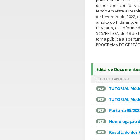
disposições contidas na 
tendo em vista a Reso
de fevereiro de 2022,
âmbito do IF Baiano, e
IF Baiano, e conforme 
SCS/RET-GA, de 18 de f
torna pública a abert
PROGRAMA DE GESTÃO 
Editais e Documento
TÍTULO DO ARQUIVO
TUTORIAL Módul
PDF
TUTORIAL Módul
PDF
Portaria 95/202
PDF
Homologação d
PDF
Resultado dos R
PDF