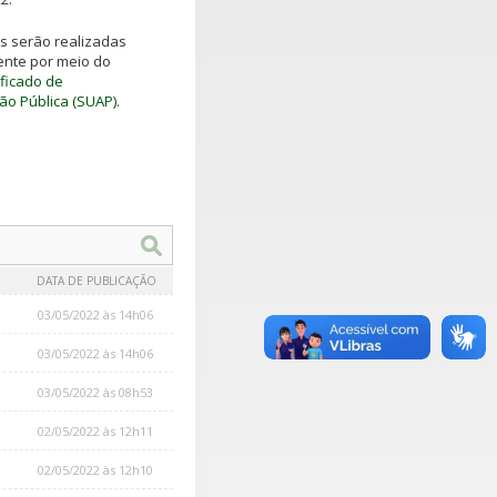
es serão realizadas
ente por meio do
ficado de
ão Pública (SUAP)
.
DATA DE PUBLICAÇÃO
03/05/2022 às 14h06
03/05/2022 às 14h06
03/05/2022 às 08h53
02/05/2022 às 12h11
02/05/2022 às 12h10