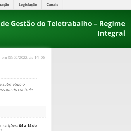
mação
Legislação
Canais
de Gestão do Teletrabalho – Regime
Integral
 em 03/05/2022, às 14h06.
tá submetido o
pensado do controle
inscrições:
04 a 14 de
2.