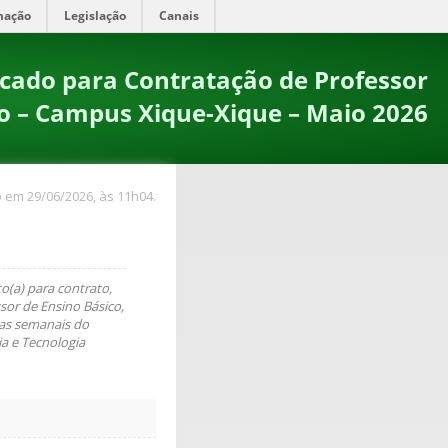
mação
Legislação
Canais
ficado para Contratação de Professor
to – Campus Xique-Xique – Maio 2026
 em 29/06/2026, às 11h04.
o(a) para contrato,
sor de Ensino Básico,
ras semanais do
a e Tecnologia