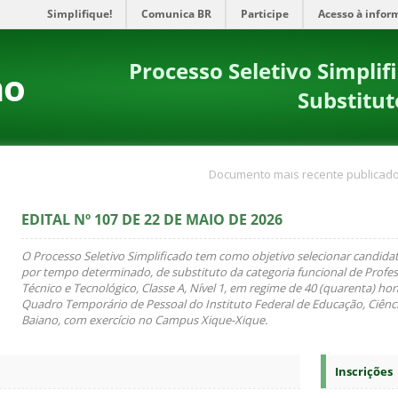
Simplifique!
Comunica BR
Participe
Acesso à infor
Processo Seletivo Simpli
no
Substitu
Documento mais recente publicado
EDITAL Nº 107 DE 22 DE MAIO DE 2026
O Processo Seletivo Simplificado tem como objetivo selecionar candidat
por tempo determinado, de substituto da categoria funcional de Profes
Técnico e Tecnológico, Classe A, Nível 1, em regime de 40 (quarenta) ho
Quadro Temporário de Pessoal do Instituto Federal de Educação, Ciênci
Baiano, com exercício no Campus Xique-Xique.
Inscrições