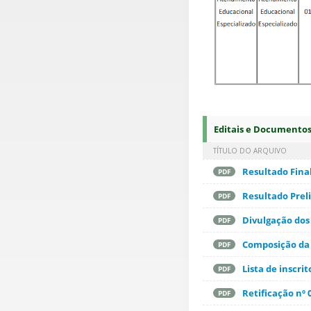
Editais e Documento
TÍTULO DO ARQUIVO
Resultado Fina
PDF
Resultado Prel
PDF
Divulgação dos
PDF
Composição da
PDF
Lista de inscri
PDF
Retificação nº 0
PDF