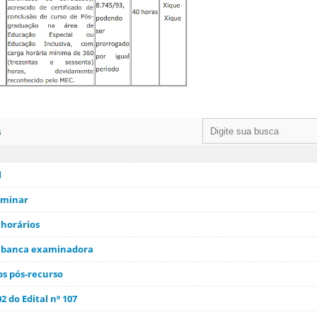
s
l
iminar
 horários
 banca examinadora
tos pós-recurso
2 do Edital nº 107