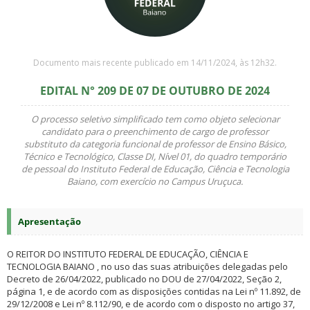
Documento mais recente publicado em 14/11/2024, às 12h32.
EDITAL N° 209 DE 07 DE OUTUBRO DE 2024
O processo seletivo simplificado tem como objeto selecionar
candidato para o preenchimento de cargo de professor
substituto da categoria funcional de professor de Ensino Básico,
Técnico e Tecnológico, Classe DI, Nível 01, do quadro temporário
de pessoal do Instituto Federal de Educação, Ciência e Tecnologia
Baiano, com exercício no Campus Uruçuca.
Apresentação
O REITOR DO INSTITUTO FEDERAL DE EDUCAÇÃO, CIÊNCIA E
TECNOLOGIA BAIANO , no uso das suas atribuições delegadas pelo
Decreto de 26/04/2022, publicado no DOU de 27/04/2022, Seção 2,
página 1, e de acordo com as disposições contidas na Lei nº 11.892, de
29/12/2008 e Lei nº 8.112/90, e de acordo com o disposto no artigo 37,