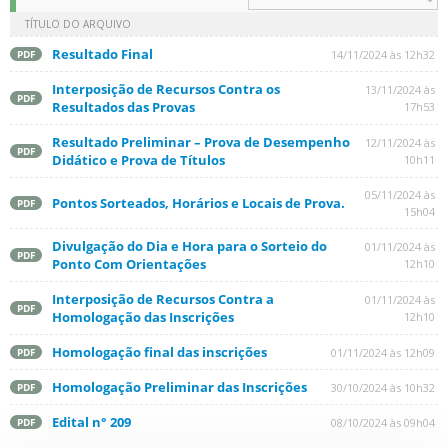
TÍTULO DO ARQUIVO
Resultado Final
14/11/2024 às 12h32
PDF
Interposição de Recursos Contra os
13/11/2024 às
PDF
Resultados das Provas
17h53
Resultado Preliminar – Prova de Desempenho
12/11/2024 às
PDF
Didático e Prova de Títulos
10h11
05/11/2024 às
Pontos Sorteados, Horários e Locais de Prova.
PDF
15h04
Divulgação do Dia e Hora para o Sorteio do
01/11/2024 às
PDF
Ponto Com Orientações
12h10
Interposição de Recursos Contra a
01/11/2024 às
PDF
Homologação das Inscrições
12h10
Homologação final das inscrições
01/11/2024 às 12h09
PDF
Homologação Preliminar das Inscrições
30/10/2024 às 10h32
PDF
Edital n° 209
08/10/2024 às 09h04
PDF