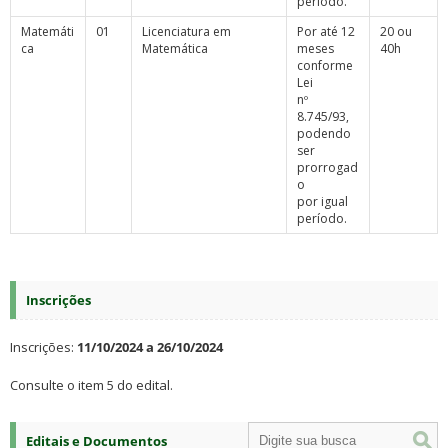
período.
Matemáti
01
Licenciatura em
Por até 12
20 ou
ca
Matemática
meses
40h
conforme
Lei
nº
8.745/93,
podendo
ser
prorrogad
o
por igual
período.
Inscrições
Inscrições:
11/10/2024 a 26/10/2024
Consulte o item 5 do edital.
Editais e Documentos