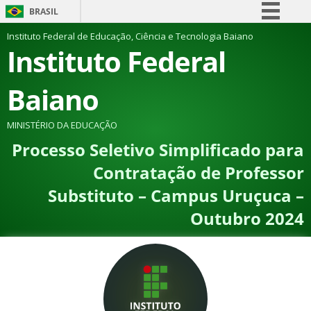
BRASIL
Simplifique!
Instituto Federal de Educação, Ciência e Tecnologia Baiano
Instituto Federal
Comunica BR
Participe
Baiano
Acesso à informação
Legislação
MINISTÉRIO DA EDUCAÇÃO
Processo Seletivo Simplificado para
Canais
Contratação de Professor
Substituto – Campus Uruçuca –
Outubro 2024