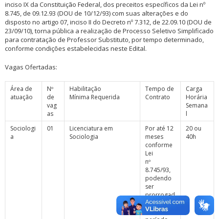
inciso IX da Constituição Federal, dos preceitos específicos da Lei nº
8.745, de 09.12.93 (DOU de 10/12/93) com suas alterações e do
disposto no artigo 07, inciso II do Decreto nº 7.312, de 22.09.10 (DOU de
23/09/10), torna pública a realização de Processo Seletivo Simplificado
para contratação de Professor Substituto, por tempo determinado,
conforme condições estabelecidas neste Edital.
Vagas Ofertadas:
Área de
Nº
Habilitação
Tempo de
Carga
atuação
de
Mínima Requerida
Contrato
Horária
vag
Semana
as
l
Sociologi
01
Licenciatura em
Por até 12
20 ou
a
Sociologia
meses
40h
conforme
Lei
nº
8.745/93,
podendo
ser
prorrogad
o
por igual