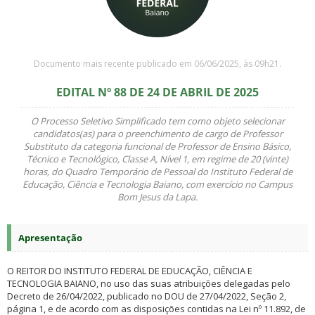
Documento mais recente publicado em 06/06/2025, às 09h21.
EDITAL Nº 88 DE 24 DE ABRIL DE 2025
O Processo Seletivo Simplificado tem como objeto selecionar
candidatos(as) para o preenchimento de cargo de Professor
Substituto da categoria funcional de Professor de Ensino Básico,
Técnico e Tecnológico, Classe A, Nível 1, em regime de 20 (vinte)
horas, do Quadro Temporário de Pessoal do Instituto Federal de
Educação, Ciência e Tecnologia Baiano, com exercício no Campus
Bom Jesus da Lapa.
Apresentação
O REITOR DO INSTITUTO FEDERAL DE EDUCAÇÃO, CIÊNCIA E
TECNOLOGIA BAIANO, no uso das suas atribuições delegadas pelo
Decreto de 26/04/2022, publicado no DOU de 27/04/2022, Seção 2,
página 1, e de acordo com as disposições contidas na Lei nº 11.892, de