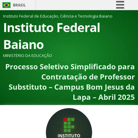
BRASIL
Simplifique!
Instituto Federal de Educação, Ciência e Tecnologia Baiano
Instituto Federal
Comunica BR
Participe
Baiano
Acesso à informação
Legislação
MINISTÉRIO DA EDUCAÇÃO
Processo Seletivo Simplificado para
Canais
Contratação de Professor
Substituto – Campus Bom Jesus da
Lapa – Abril 2025