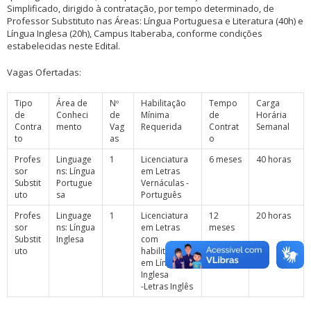
Simplificado, dirigido à contratação, por tempo determinado, de
Professor Substituto nas Áreas: Língua Portuguesa e Literatura (40h) e
Língua Inglesa (20h), Campus Itaberaba, conforme condições
estabelecidas neste Edital.
Vagas Ofertadas:
Tipo
Área de
Nº
Habilitação
Tempo
Carga
de
Conheci
de
Mínima
de
Horária
Contra
mento
Vag
Requerida
Contrat
Semanal
to
as
o
Profes
Linguage
1
Licenciatura
6 meses
40 horas
sor
ns: Língua
em Letras
Substit
Portugue
Vernáculas -
uto
sa
Português
Profes
Linguage
1
Licenciatura
12
20 horas
sor
ns: Língua
em Letras
meses
Substit
Inglesa
com
uto
habilitação
em Língua
Inglesa
-Letras Inglês