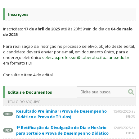
Inscrições
Inscrições:
17 de abril de 2025
até às 23h59min do dia de
04 de maio
de 2025
Para realização da inscrição no processo seletivo, objeto deste edital,
o candidato deverá enviar por e-mail, em documento único, para o
endereço eletrônico
selecao.professor@itaberaba.ifbaiano.edu.br
em formato PDF
Consulte o item 4 do edital
Editais e Documentos
TÍTULO DO ARQUIVO
Resultado Preliminar (Prova de Desempenho
15/05/2025 às
PDF
Didático e Prova de Títulos)
15h23
1ª Retificação da Divulgação do Dia e Horário
12/05/2025 às
PDF
para Sorteio e Prova de Desempenho Didático
11h36