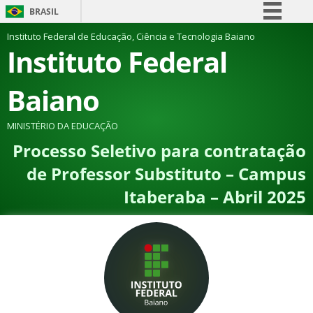
BRASIL
Simplifique!
Instituto Federal de Educação, Ciência e Tecnologia Baiano
Instituto Federal
Comunica BR
Participe
Baiano
Acesso à informação
Legislação
MINISTÉRIO DA EDUCAÇÃO
Processo Seletivo para contratação
Canais
de Professor Substituto – Campus
Itaberaba – Abril 2025