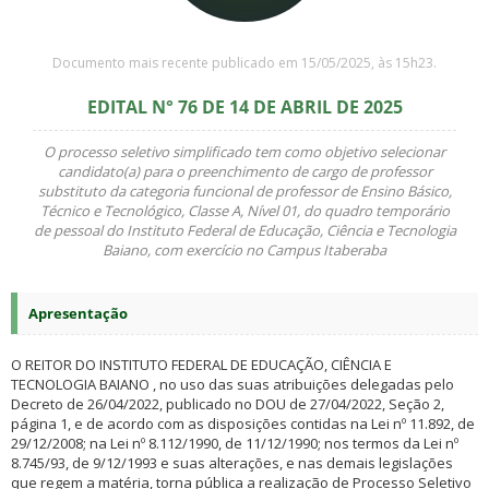
Documento mais recente publicado em 15/05/2025, às 15h23.
EDITAL N° 76 DE 14 DE ABRIL DE 2025
O processo seletivo simplificado tem como objetivo selecionar
candidato(a) para o preenchimento de cargo de professor
substituto da categoria funcional de professor de Ensino Básico,
Técnico e Tecnológico, Classe A, Nível 01, do quadro temporário
de pessoal do Instituto Federal de Educação, Ciência e Tecnologia
Baiano, com exercício no Campus Itaberaba
Apresentação
O REITOR DO INSTITUTO FEDERAL DE EDUCAÇÃO, CIÊNCIA E
TECNOLOGIA BAIANO , no uso das suas atribuições delegadas pelo
Decreto de 26/04/2022, publicado no DOU de 27/04/2022, Seção 2,
página 1, e de acordo com as disposições contidas na Lei nº 11.892, de
29/12/2008; na Lei nº 8.112/1990, de 11/12/1990; nos termos da Lei nº
8.745/93, de 9/12/1993 e suas alterações, e nas demais legislações
que regem a matéria, torna pública a realização de Processo Seletivo