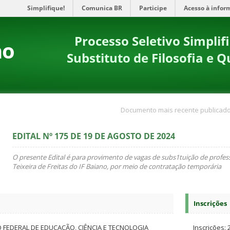
Simplifique!
Comunica BR
Participe
Acesso à infor
Processo Seletivo Simpli
no
Substituto de Filosofia e 
Documento mais recente publicado
EDITAL Nº 175 DE 19 DE AGOSTO DE 2024
O presente Edital é para provimento de vagas de subs1tuição de profe
Teixeira de Freitas do IF Baiano, por meio de contratação temporária
Inscrições
O FEDERAL DE EDUCAÇÃO, CIÊNCIA E TECNOLOGIA
Inscrições: