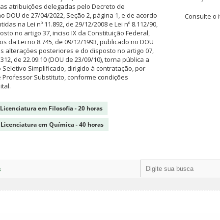
as atribuições delegadas pelo Decreto de
no DOU de 27/04/2022, Seção 2, página 1, e de acordo
Consulte o i
idas na Lei nº 11.892, de 29/12/2008 e Lei nº 8.112/90,
to no artigo 37, inciso IX da Constituição Federal,
cos da Lei no 8.745, de 09/12/1993, publicado no DOU
s alterações posteriores e do disposto no artigo 07,
7.312, de 22.09.10 (DOU de 23/09/10), torna pública a
Seletivo Simplificado, dirigido à contratação, por
 Professor Substituto, conforme condições
tal.
- Licenciatura em Filosofia - 20 horas
 Licenciatura em Química - 40 horas
s