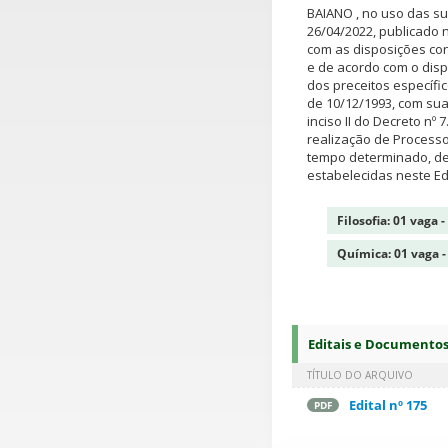
BAIANO , no uso das su
26/04/2022, publicado 
com as disposições cont
e de acordo com o dispos
dos preceitos específi
de 10/12/1993, com sua
inciso II do Decreto nº 
realização de Processo 
tempo determinado, de
estabelecidas neste Edi
Filosofia: 01 vaga 
Química: 01 vaga -
Editais e Documento
TÍTULO DO ARQUIVO
Edital nº 175
PDF