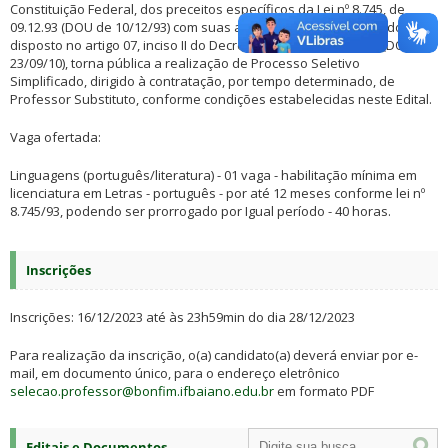
Constituição Federal, dos preceitos específicos da Lei nº 8.745, de
09.12.93 (DOU de 10/12/93) com suas alterações posteriores e do
disposto no artigo 07, inciso II do Decreto nº 7.312, de 22.09.10 (DOU de
23/09/10), torna pública a realização de Processo Seletivo
Simplificado, dirigido à contratação, por tempo determinado, de
Professor Substituto, conforme condições estabelecidas neste Edital.
Vaga ofertada:
Linguagens (português/literatura) - 01 vaga - habilitação mínima em
licenciatura em Letras - português - por até 12 meses conforme lei nº
8.745/93, podendo ser prorrogado por Igual período - 40 horas.
Inscrições
Inscrições: 16/12/2023 até às 23h59min do dia 28/12/2023
Para realização da inscrição, o(a) candidato(a) deverá enviar por e-
mail, em documento único, para o endereço eletrônico
selecao.professor@bonfim.ifbaiano.edu.br
em formato PDF
Editais e Documentos