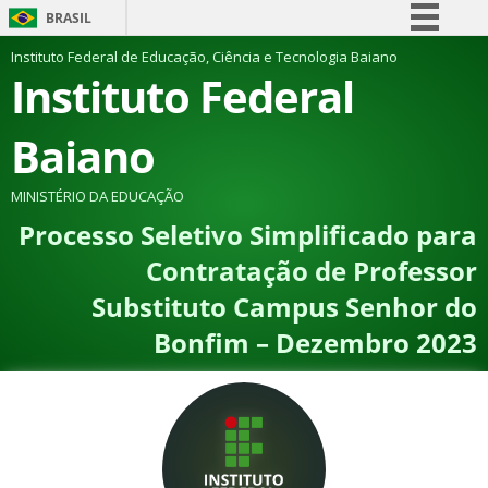
BRASIL
Simplifique!
Instituto Federal de Educação, Ciência e Tecnologia Baiano
Instituto Federal
Comunica BR
Participe
Baiano
Acesso à informação
Legislação
MINISTÉRIO DA EDUCAÇÃO
Processo Seletivo Simplificado para
Canais
Contratação de Professor
Substituto Campus Senhor do
Bonfim – Dezembro 2023