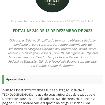
Documento mais recente publicado em 22/12/2023, às 16h54.
EDITAL Nº 240 DE 13 DE DEZEMBRO DE 2023
O Processo Seletivo Simplificado tem como objetivo selecionar
candidato(a) para contrato, por tempo determinado, de
substituto da categoria funcional de Professor de Ensino Básico,
Técnico e Tecnológico, Classe D I, nível 01, em regime de 20 (vinte)
horas semanais do Quadro Temporário de Pessoal do Instituto
Federal de Educação, Ciência e Tecnologia Baiano, com exercício
no Campus Senhor do Bonfim.
Apresentação
O REITOR DO INSTITUTO FEDERAL DE EDUCAÇÃO, CIÊNCIA E
TECNOLOGIA BAIANO, no uso de suas atribuições delegadas pelo
Decreto de 25/04/2018, publicado no DOU de 26/04/2018, Seção 2,
página 1, e de acordo com o disposto no artigo 37, inciso IX da