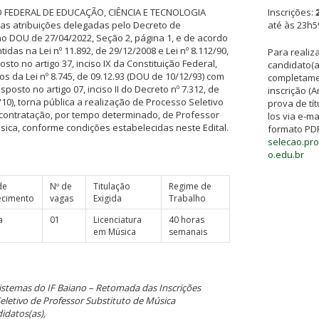
O FEDERAL DE EDUCAÇÃO, CIÊNCIA E TECNOLOGIA
Inscrições:
as atribuições delegadas pelo Decreto de
até às 23h
no DOU de 27/04/2022, Seção 2, página 1, e de acordo
idas na Lei nº 11.892, de 29/12/2008 e Lei nº 8.112/90,
Para realiza
sto no artigo 37, inciso IX da Constituição Federal,
candidato(a
os da Lei nº 8.745, de 09.12.93 (DOU de 10/12/93) com
completame
posto no artigo 07, inciso II do Decreto nº 7.312, de
inscrição (
10), torna pública a realização de Processo Seletivo
prova de tít
 à contratação, por tempo determinado, de Professor
los via e-m
úsica, conforme condições estabelecidas neste Edital.
formato PDF
selecao.pr
o.edu.br
de
Nº de
Titulação
Regime de
cimento
vagas
Exigida
Trabalho
a
01
Licenciatura
40 horas
em Música
semanais
istemas do IF Baiano – Retomada das Inscrições
eletivo de Professor Substituto de Música
idatos(as),