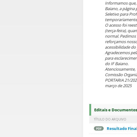
Informamos que, 
Baiano, a página 
Seletivo para Pro
temporariamente 
O acesso foi rees
(terça-feira), qu
normal. Pedimos 
reforçamos nosso
acessibilidade do
Agradecemos pel
para esclarecimen
do IF Baiano.
Atenciosamente,
Comissão Organiz
PORTARIA 21/202
março de 2025
Editais e Documento
TÍTULO DO ARQUIVO
Resultado Fina
PDF