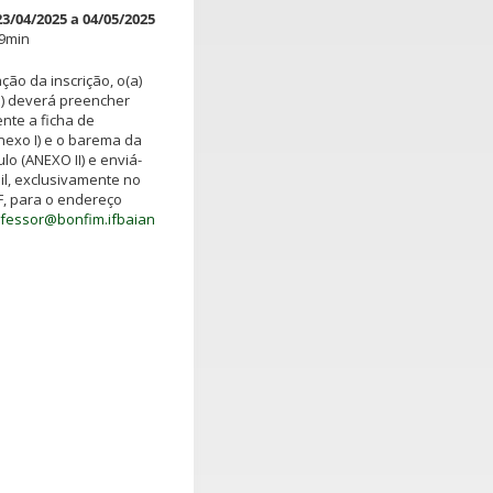
23/04/2025 a 04/05/2025
59min
ção da inscrição, o(a)
) deverá preencher
nte a ficha de
Anexo I) e o barema da
ulo (ANEXO II) e enviá-
ail, exclusivamente no
, para o endereço
ofessor@bonfim.ifbaian