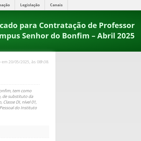
mação
Legislação
Canais
ficado para Contratação de Professor
ampus Senhor do Bonfim – Abril 2025
 em 20/05/2025, às 08h38.
Bonfim, tem como
, de substituto da
 Classe DI, nível 01,
essoal do Instituto