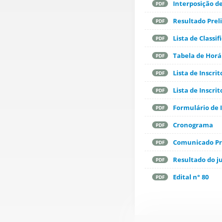
Interposição d
PDF
Resultado Prel
PDF
Lista de Class
PDF
Tabela de Horá
PDF
Lista de Inscri
PDF
Lista de Inscrit
PDF
Formulário de 
PDF
Cronograma
PDF
Comunicado Pro
PDF
Resultado do j
PDF
Edital n° 80
PDF