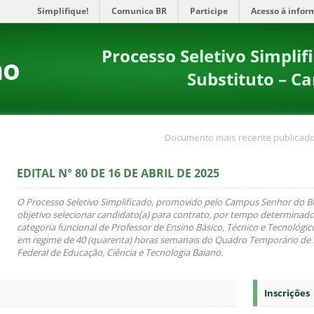
Simplifique!
Comunica BR
Participe
Acesso à infor
Processo Seletivo Simpli
no
Substituto – C
Documento mais recente publicado
EDITAL N° 80 DE 16 DE ABRIL DE 2025
O Processo Seletivo Simplificado, promovido pelo Campus Senhor do 
objetivo selecionar candidato(a) para contrato, por tempo determinado
categoria funcional de Professor de Ensino Básico, Técnico e Tecnológico,
em regime de 40 (quarenta) horas semanais do Quadro Temporário de P
Federal de Educação, Ciência e Tecnologia Baiano.
Inscrições