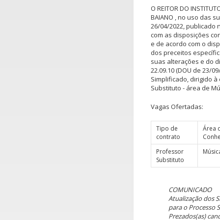
O REITOR DO INSTITUT
BAIANO , no uso das su
26/04/2022, publicado 
com as disposições cont
e de acordo com o dispo
dos preceitos específic
suas alterações e do dis
22.09.10 (DOU de 23/09/
Simplificado, dirigido
Substituto - área de M
Vagas Ofertadas:
Tipo de
Área 
contrato
Conhe
Professor
Músic
Substituto
COMUNICADO
Atualização dos S
para o Processo S
Prezados(as) cand