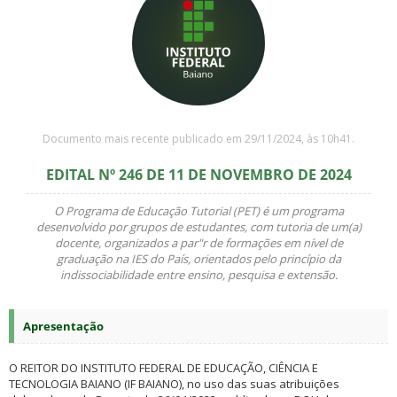
Documento mais recente publicado em 29/11/2024, às 10h41.
EDITAL Nº 246 DE 11 DE NOVEMBRO DE 2024
O Programa de Educação Tutorial (PET) é um programa
desenvolvido por grupos de estudantes, com tutoria de um(a)
docente, organizados a par"r de formações em nível de
graduação na IES do País, orientados pelo princípio da
indissociabilidade entre ensino, pesquisa e extensão.
Apresentação
O REITOR DO INSTITUTO FEDERAL DE EDUCAÇÃO, CIÊNCIA E
TECNOLOGIA BAIANO (IF BAIANO), no uso das suas atribuições