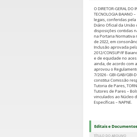
O DIRETOR-GERAL DO I
TECNOLOGIA BAIANO – 
legais, conferidas pela
Diário Oficial da Uniã
disposições contidas na
na Portaria Normativa 
de 2022, em consonânci
Inclusão aprovada pela
2012/CONSUP/IF Baiano
e de equidade no acess
ainda, de acordo com a
aprovou o Regulamento 
7/2026 - GBI-GAB/GBI-D
constitui Comissão re
Tutoria de Pares, TORN
Tutores de Pares – Bo
vinculados ao Núcleo 
Específicas – NAPNE.
Editais e Documento
TÍTULO DO ARQUIVO