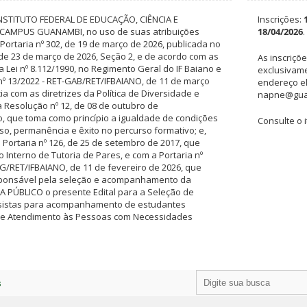
NSTITUTO FEDERAL DE EDUCAÇÃO, CIÊNCIA E
Inscrições:
CAMPUS GUANAMBI, no uso de suas atribuições
18/04/2026
.
 Portaria nº 302, de 19 de março de 2026, publicada no
o de 23 de março de 2026, Seção 2, e de acordo com as
As inscriçõ
 Lei nº 8.112/1990, no Regimento Geral do IF Baiano e
exclusivam
nº 13/2022 - RET-GAB/RET/IFBAIANO, de 11 de março
endereço el
a com as diretrizes da Política de Diversidade e
napne@guan
 Resolução nº 12, de 08 de outubro de
, que toma como princípio a igualdade de condições
Consulte o i
o, permanência e êxito no percurso formativo; e,
 Portaria nº 126, de 25 de setembro de 2017, que
Interno de Tutoria de Pares, e com a Portaria nº
G/RET/IFBAIANO, de 11 de fevereiro de 2026, que
sponsável pela seleção e acompanhamento da
A PÚBLICO o presente Edital para a Seleção de
lsistas para acompanhamento de estudantes
de Atendimento às Pessoas com Necessidades
s