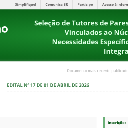
Simplifique!
Comunica BR
Participe
Acesso à infor
Seleção de Tutores de Pare
no
Vinculados ao Núc
Necessidades Específi
Integr
Documento mais recente publicado
EDITAL Nº 17 DE 01 DE ABRIL DE 2026
Inscrições