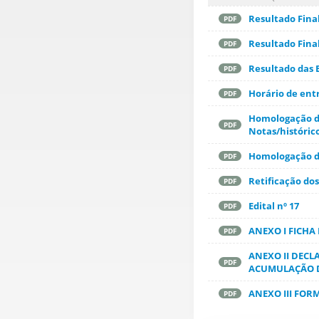
Resultado Final
PDF
Resultado Fina
PDF
Resultado das E
PDF
Horário de entr
PDF
Homologação do
PDF
Notas/histórico
Homologação da
PDF
Retificação dos 
PDF
Edital nº 17
PDF
ANEXO I FICHA
PDF
ANEXO II DECL
PDF
ACUMULAÇÃO D
ANEXO III FOR
PDF