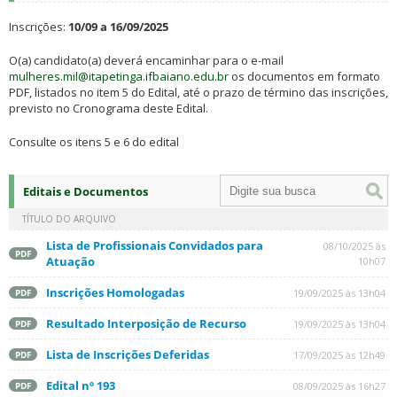
Inscrições:
10/09 a 16/09/2025
O(a) candidato(a) deverá encaminhar para o e-mail
mulheres.mil@itapetinga.ifbaiano.edu.br
os documentos em formato
PDF, listados no item 5 do Edital, até o prazo de término das inscrições,
previsto no Cronograma deste Edital.
Consulte os itens 5 e 6 do edital
Editais e Documentos
TÍTULO DO ARQUIVO
Lista de Profissionais Convidados para
08/10/2025 às
PDF
Atuação
10h07
Inscrições Homologadas
19/09/2025 às 13h04
PDF
Resultado Interposição de Recurso
19/09/2025 às 13h04
PDF
Lista de Inscrições Deferidas
17/09/2025 às 12h49
PDF
Edital nº 193
08/09/2025 às 16h27
PDF