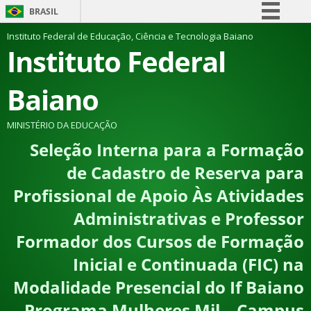
BRASIL
Simplifique!
Instituto Federal de Educação, Ciência e Tecnologia Baiano
Instituto Federal
Comunica BR
Participe
Baiano
Acesso à informação
Legislação
MINISTÉRIO DA EDUCAÇÃO
Seleção Interna para a Formação
Canais
de Cadastro de Reserva para
Profissional de Apoio Às Atividades
Administrativas e Professor
Formador dos Cursos de Formação
Inicial e Continuada (FIC) na
Modalidade Presencial do If Baiano
– Programa Mulheres Mil – Campus