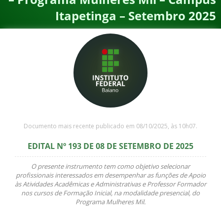
Itapetinga – Setembro 2025
Documento mais recente publicado em 08/10/2025, às 10h07.
EDITAL Nº 193 DE 08 DE SETEMBRO DE 2025
O presente instrumento tem como objetivo selecionar
profissionais interessados em desempenhar as funções de Apoio
às Atividades Acadêmicas e Administrativas e Professor Formador
nos cursos de Formação Inicial, na modalidade presencial, do
Programa Mulheres Mil.