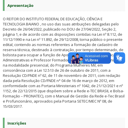
Apresentação
O REITOR DO INSTITUTO FEDERAL DE EDUCAÇÃO, CIÊNCIA E
TECNOLOGIA BAIANO , no uso das suas atribuições delegadas pelo
Decreto de 26/04/2022, publicado no DOU de 27/04/2022, Seção 2,
página 1, e de acordo com as disposições contidas na Lei nº 8.112, de
11/12/1990 e na Lei nº 11.892, de 29/12/2008, torna público o presente
edital, contendo as normas referentes a formação de cadastro de
reserva técnica, destinado à contratação, por tempo determinado, de
bolsista para ocupar a função de Apoio às Atividades Acadêmicas e
Administrativas e Professor Formador do Curso de Formação Inicial,
na modalidade presencial, do Programa Mulheres Mil, em
consonância com a Lei 12.513 de 26 de outubro de 2011, com a
Resolução CD/FNDE nº 62, de 11 de novembro de 2011, com redação
dada pela Resolução CD/FNDE n° 04 de 16 de março de 2012, em
conformidade com as Portaria Ministeriais nº 1042, de 21/12/2021 e nº
1152, de 22/12/2015 (que dispõem sobre a Rede e-TEC BRASIL e Bolsa-
Formação – PRONATEC), com o Manual de Gestão da Rede e-Tec Brasil
e Profuncionário, aprovados pela Portaria SETEC/MEC Nº 08, de
15/03/2017.
Inscrições