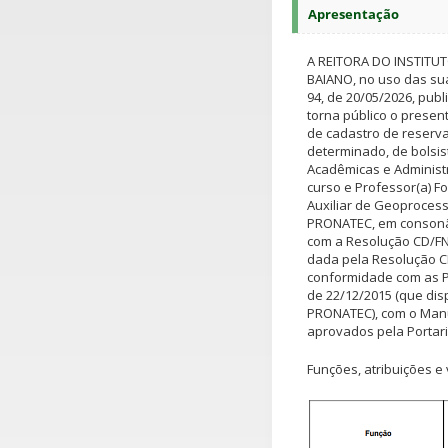
Apresentação
A REITORA DO INSTITU
BAIANO, no uso das sua
94, de 20/05/2026, pub
torna público o presen
de cadastro de reserva
determinado, de bolsis
Acadêmicas e Administr
curso e Professor(a) Fo
Auxiliar de Geoproces
PRONATEC, em consonânc
com a Resolução CD/FN
dada pela Resolução C
conformidade com as Por
de 22/12/2015 (que dis
PRONATEC), com o Manua
aprovados pela Portari
Funções, atribuições e 