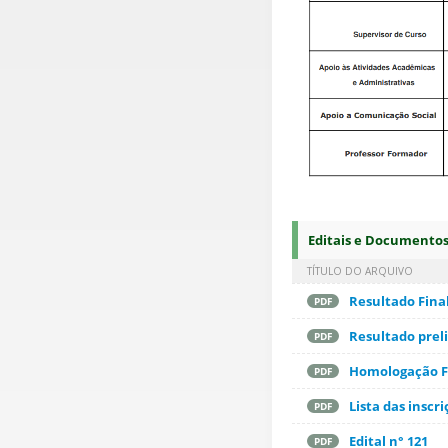
Editais e Documento
TÍTULO DO ARQUIVO
Resultado Final
PDF
Resultado preli
PDF
Homologação F
PDF
Lista das inscr
PDF
Edital n° 121
PDF