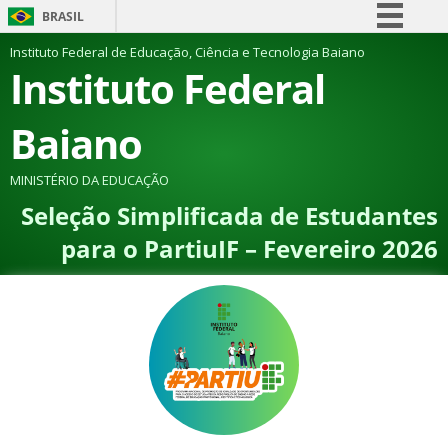
BRASIL
Simplifique!
Instituto Federal de Educação, Ciência e Tecnologia Baiano
Instituto Federal
Comunica BR
Participe
Baiano
Acesso à informação
Legislação
MINISTÉRIO DA EDUCAÇÃO
Seleção Simplificada de Estudantes
Canais
para o PartiuIF – Fevereiro 2026