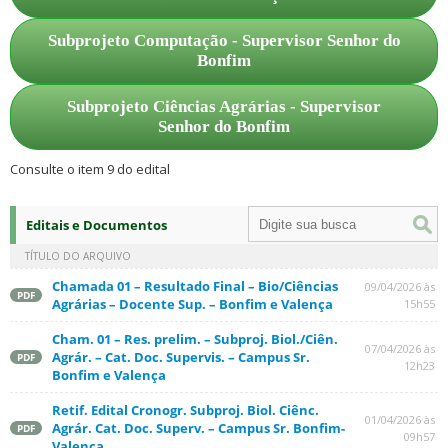
Subprojeto Computação - Supervisor Senhor do
Bonfim
Subprojeto Ciências Agrárias - Supervisor
Senhor do Bonfim
Consulte o item 9 do edital
Editais e Documentos
TÍTULO DO ARQUIVO
Chamada 01 – Resultado Final – Bio/Ciências
09/04/2026 às
PDF
Agrárias – Docente Sup. – Bonfim e Valença
15h55
Cham. 01 – Res. prelim. – Subproj. Biol./Ciên.
07/04/2026 às
Agrár. – Cat. Doc. Supervis. – Campus Sr.
PDF
12h23
Bonfim e Valença
Retif. Edital Cronogr. Subproj. Biol. Ciênc.
01/04/2026 às
Agrár. Cat. Doc. Superv. – Campus Sr. Bonfim-
PDF
09h57
Valença