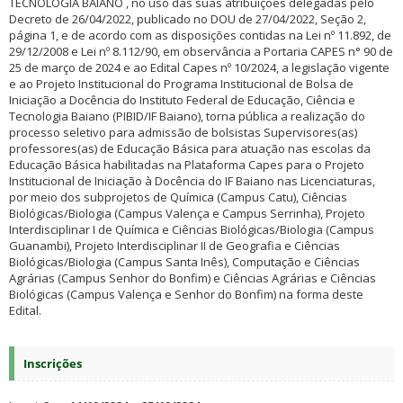
TECNOLOGIA BAIANO , no uso das suas atribuições delegadas pelo
Decreto de 26/04/2022, publicado no DOU de 27/04/2022, Seção 2,
página 1, e de acordo com as disposições contidas na Lei nº 11.892, de
29/12/2008 e Lei nº 8.112/90, em observância a Portaria CAPES n° 90 de
25 de março de 2024 e ao Edital Capes nº 10/2024, a legislação vigente
e ao Projeto Institucional do Programa Institucional de Bolsa de
Iniciação a Docência do Instituto Federal de Educação, Ciência e
Tecnologia Baiano (PIBID/IF Baiano), torna pública a realização do
processo seletivo para admissão de bolsistas Supervisores(as)
professores(as) de Educação Básica para atuação nas escolas da
Educação Básica habilitadas na Plataforma Capes para o Projeto
Institucional de Iniciação à Docência do IF Baiano nas Licenciaturas,
por meio dos subprojetos de Química (Campus Catu), Ciências
Biológicas/Biologia (Campus Valença e Campus Serrinha), Projeto
Interdisciplinar I de Química e Ciências Biológicas/Biologia (Campus
Guanambi), Projeto Interdisciplinar II de Geografia e Ciências
Biológicas/Biologia (Campus Santa Inês), Computação e Ciências
Agrárias (Campus Senhor do Bonfim) e Ciências Agrárias e Ciências
Biológicas (Campus Valença e Senhor do Bonfim) na forma deste
Edital.
Inscrições