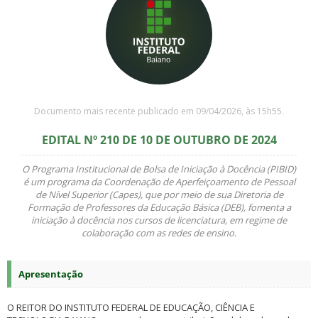
Documento mais recente publicado em 09/04/2026, às 15h55.
EDITAL Nº 210 DE 10 DE OUTUBRO DE 2024
O Programa Institucional de Bolsa de Iniciação à Docência (PIBID)
é um programa da Coordenação de Aperfeiçoamento de Pessoal
de Nível Superior (Capes), que por meio de sua Diretoria de
Formação de Professores da Educação Básica (DEB), fomenta a
iniciação à docência nos cursos de licenciatura, em regime de
colaboração com as redes de ensino.
Apresentação
O REITOR DO INSTITUTO FEDERAL DE EDUCAÇÃO, CIÊNCIA E