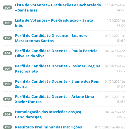
Lista de Votantes – Graduações e Bacharelado
11/04/2024 às
PDF
– Santa Inês
14h56
Lista de Votantes – Pós Graduação – Santa
11/04/2024 às
PDF
Inês
14h56
Perfil do Candidato Discente – Leandro
04/04/2024 às
PDF
Mascarenhas Santos
13h37
Perfil da Candidata Docente – Paula Patrícia
04/04/2024 às
PDF
Oliveira da Silva
13h37
Perfil da Candidata Docente – Josimari Regina
04/04/2024 às
PDF
Paschoaloto
13h37
Perfil da Candidata Docente – Elaine dos Reis
04/04/2024 às
PDF
Soeira
13h37
Perfil da Candidata Docente – Ariane Lima
04/04/2024 às
PDF
Xavier Dantas
13h37
Homologação das Inscrições dos(as)
04/04/2024 às
PDF
Candidatos(as)
13h37
Resultado Preliminar das Inscrições
01/04/2024 às 09h23
PDF