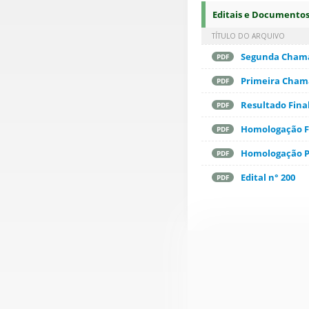
Editais e Documento
TÍTULO DO ARQUIVO
Segunda Chamad
PDF
Primeira Chama
PDF
Resultado Fina
PDF
Homologação Fi
PDF
Homologação Pr
PDF
Edital n° 200
PDF