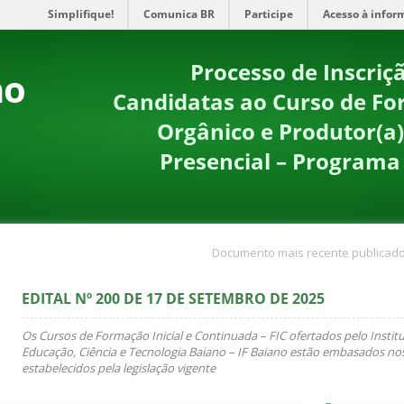
Simplifique!
Comunica BR
Participe
Acesso à infor
Processo de Inscriç
no
Candidatas ao Curso de For
Orgânico e Produtor(a)
Presencial – Program
Documento mais recente publicado
EDITAL Nº 200 DE 17 DE SETEMBRO DE 2025
Os Cursos de Formação Inicial e Continuada – FIC ofertados pelo Instit
Educação, Ciência e Tecnologia Baiano – IF Baiano estão embasados nos
estabelecidos pela legislação vigente