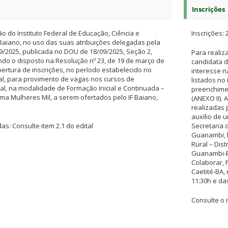
Inscrições
o do Instituto Federal de Educação, Ciência e
Inscrições: 
 Baiano, no uso das suas atribuições delegadas pela
09/2025, publicada no DOU de 18/09/2025, Seção 2,
Para realiza
ndo o disposto na Resolução nº 23, de 19 de março de
candidata d
bertura de inscrições, no período estabelecido no
interesse n
al, para provimento de vagas nos cursos de
listados no 
nal, na modalidade de Formação Inicial e Continuada –
preenchime
ama Mulheres Mil, a serem ofertados pelo IF Baiano,
(ANEXO II). 
realizadas 
auxílio de 
s: Consulte item 2.1 do edital
Secretaria 
Guanambi, 
Rural – Dist
Guanambi-B
Colaborar, 
Caetité-BA,
11:30h e da
Consulte o i