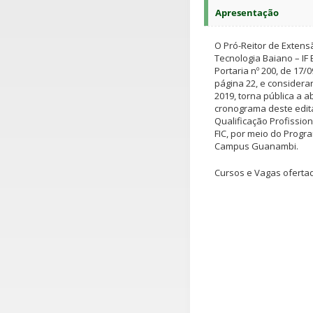
Apresentação
O Pró-Reitor de Extensã
Tecnologia Baiano – IF
Portaria nº 200, de 17/
página 22, e considera
2019, torna pública a a
cronograma deste edit
Qualificação Profissio
FIC, por meio do Progr
Campus Guanambi.
Cursos e Vagas ofertada