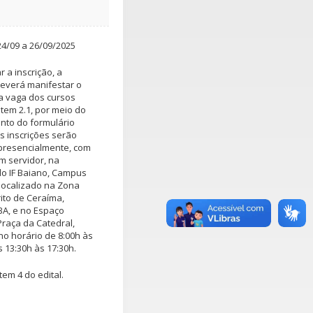
24/09 a 26/09/2025
r a inscrição, a
everá manifestar o
a vaga dos cursos
item 2.1, por meio do
nto do formulário
As inscrições serão
presencialmente, com
um servidor, na
do IF Baiano, Campus
localizado na Zona
rito de Ceraíma,
A, e no Espaço
Praça da Catedral,
 no horário de 8:00h às
s 13:30h às 17:30h.
tem 4 do edital.