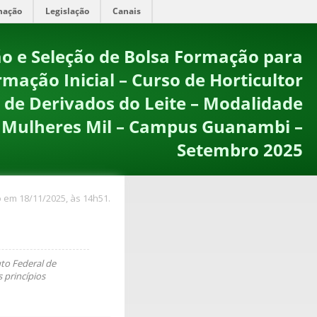
mação
Legislação
Canais
ão e Seleção de Bolsa Formação para
mação Inicial – Curso de Horticultor
 de Derivados do Leite – Modalidade
a Mulheres Mil – Campus Guanambi –
Setembro 2025
 em 18/11/2025, às 14h51.
uto Federal de
 princípios