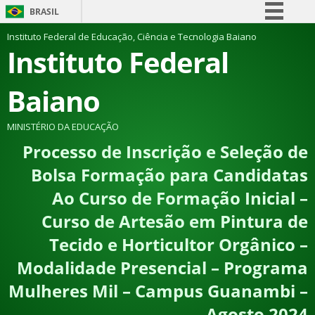
BRASIL
Simplifique!
Instituto Federal de Educação, Ciência e Tecnologia Baiano
Instituto Federal
Comunica BR
Participe
Baiano
Acesso à informação
Legislação
MINISTÉRIO DA EDUCAÇÃO
Processo de Inscrição e Seleção de
Canais
Bolsa Formação para Candidatas
Ao Curso de Formação Inicial –
Curso de Artesão em Pintura de
Tecido e Horticultor Orgânico –
Modalidade Presencial – Programa
Mulheres Mil – Campus Guanambi –
Agosto 2024