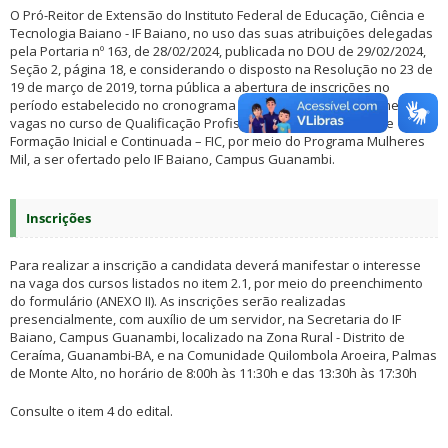
O Pró-Reitor de Extensão do Instituto Federal de Educação, Ciência e
Tecnologia Baiano - IF Baiano, no uso das suas atribuições delegadas
pela Portaria nº 163, de 28/02/2024, publicada no DOU de 29/02/2024,
Seção 2, página 18, e considerando o disposto na Resolução no 23 de
19 de março de 2019, torna pública a abertura de inscrições no
período estabelecido no cronograma deste edital, para provimento de
vagas no curso de Qualificação Profissional, na modalidade de
Formação Inicial e Continuada – FIC, por meio do Programa Mulheres
Mil, a ser ofertado pelo IF Baiano, Campus Guanambi.
Inscrições
Para realizar a inscrição a candidata deverá manifestar o interesse
na vaga dos cursos listados no item 2.1, por meio do preenchimento
do formulário (ANEXO II). As inscrições serão realizadas
presencialmente, com auxílio de um servidor, na Secretaria do IF
Baiano, Campus Guanambi, localizado na Zona Rural - Distrito de
Ceraíma, Guanambi-BA, e na Comunidade Quilombola Aroeira, Palmas
de Monte Alto, no horário de 8:00h às 11:30h e das 13:30h às 17:30h
Consulte o item 4 do edital.