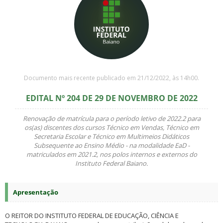
Documento mais recente publicado em 21/12/2022, às 14h00.
EDITAL Nº 204 DE 29 DE NOVEMBRO DE 2022
Renovação de matrícula para o período letivo de 2022.2 para
os(as) discentes dos cursos Técnico em Vendas, Técnico em
Secretaria Escolar e Técnico em Multimeios Didáticos
Subsequente ao Ensino Médio - na modalidade EaD -
matriculados em 2021.2, nos polos internos e externos do
Instituto Federal Baiano
.
Apresentação
O REITOR DO INSTITUTO FEDERAL DE EDUCAÇÃO, CIÊNCIA E