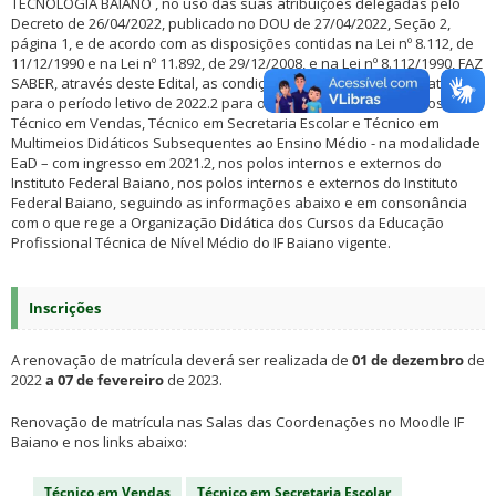
TECNOLOGIA BAIANO , no uso das suas atribuições delegadas pelo
Decreto de 26/04/2022, publicado no DOU de 27/04/2022, Seção 2,
página 1, e de acordo com as disposições contidas na Lei nº 8.112, de
11/12/1990 e na Lei nº 11.892, de 29/12/2008, e na Lei nº 8.112/1990, FAZ
SABER, através deste Edital, as condições de Renovação de Matrícula
para o período letivo de 2022.2 para os(as) discentes dos cursos
Técnico em Vendas, Técnico em Secretaria Escolar e Técnico em
Multimeios Didáticos Subsequentes ao Ensino Médio - na modalidade
EaD – com ingresso em 2021.2, nos polos internos e externos do
Instituto Federal Baiano, nos polos internos e externos do Instituto
Federal Baiano, seguindo as informações abaixo e em consonância
com o que rege a Organização Didática dos Cursos da Educação
Profissional Técnica de Nível Médio do IF Baiano vigente.
Inscrições
A renovação de matrícula deverá ser realizada de
01 de dezembro
de
2022
a 07 de fevereiro
de 2023.
Renovação de matrícula nas Salas das Coordenações no Moodle IF
Baiano e nos links abaixo:
Técnico em Vendas
Técnico em Secretaria Escolar