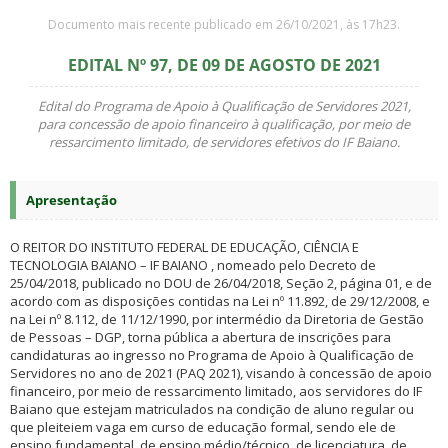
Documento mais recente publicado em 26/10/2021, às 17h23.
EDITAL Nº 97, DE 09 DE AGOSTO DE 2021
Edital do Programa de Apoio à Qualificação de Servidores 2021,
para concessão de apoio financeiro à qualificação, por meio de
ressarcimento limitado, de servidores efetivos do IF Baiano.
Apresentação
O REITOR DO INSTITUTO FEDERAL DE EDUCAÇÃO, CIÊNCIA E
TECNOLOGIA BAIANO – IF BAIANO , nomeado pelo Decreto de
25/04/2018, publicado no DOU de 26/04/2018, Seção 2, página 01, e de
acordo com as disposições contidas na Lei nº 11.892, de 29/12/2008, e
na Lei nº 8.112, de 11/12/1990, por intermédio da Diretoria de Gestão
de Pessoas – DGP, torna pública a abertura de inscrições para
candidaturas ao ingresso no Programa de Apoio à Qualificação de
Servidores no ano de 2021 (PAQ 2021), visando à concessão de apoio
financeiro, por meio de ressarcimento limitado, aos servidores do IF
Baiano que estejam matriculados na condição de aluno regular ou
que pleiteiem vaga em curso de educação formal, sendo ele de
ensino fundamental, de ensino médio/técnico, de licenciatura, de