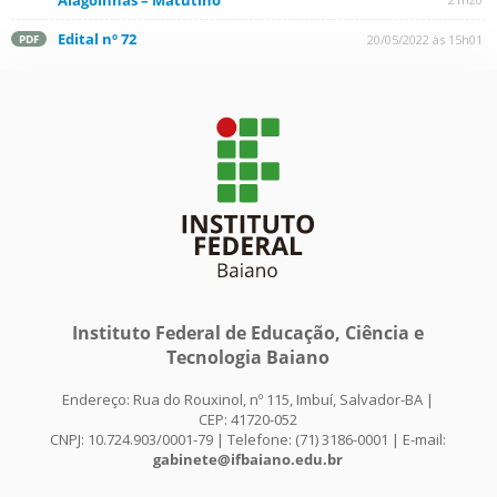
Alagoinhas – Matutino
Edital nº 72
20/05/2022 às 15h01
PDF
Instituto Federal de Educação, Ciência e
Tecnologia Baiano
Endereço: Rua do Rouxinol, nº 115, Imbuí, Salvador-BA |
CEP: 41720-052
CNPJ: 10.724.903/0001-79 | Telefone: (71) 3186-0001 | E-mail:
gabinete@ifbaiano.edu.br