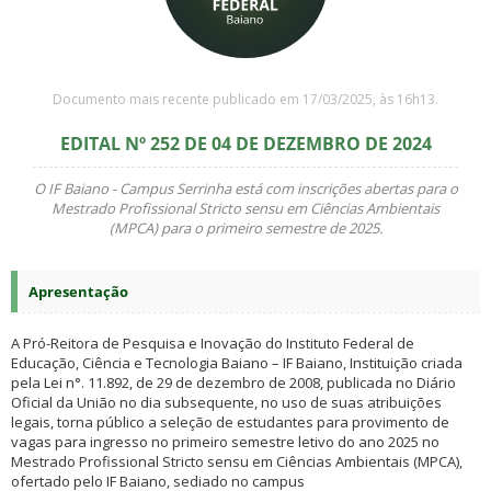
Documento mais recente publicado em 17/03/2025, às 16h13.
EDITAL Nº 252 DE 04 DE DEZEMBRO DE 2024
O IF Baiano - Campus Serrinha está com inscrições abertas para o
Mestrado Profissional Stricto sensu em Ciências Ambientais
(MPCA) para o primeiro semestre de 2025.
Apresentação
A Pró-Reitora de Pesquisa e Inovação do Instituto Federal de
Educação, Ciência e Tecnologia Baiano – IF Baiano, Instituição criada
pela Lei n°. 11.892, de 29 de dezembro de 2008, publicada no Diário
Oficial da União no dia subsequente, no uso de suas atribuições
legais, torna público a seleção de estudantes para provimento de
vagas para ingresso no primeiro semestre letivo do ano 2025 no
Mestrado Profissional Stricto sensu em Ciências Ambientais (MPCA),
ofertado pelo IF Baiano, sediado no campus