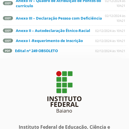
Anexo IV – Quadro de Atribuição de Pontos do
02/12/2024 às
ODT
currículo
10h21
02/12/2024 às
Anexo III – Declaração Pessoa com Deficiência
ODT
10h21
Anexo II – Autodeclaração Étnico-Racial
02/12/2024 às 10h21
ODT
Anexo I -Requerimento de Inscrição
02/12/2024 às 10h21
ODT
Edital nº 249 OBSOLETO
02/12/2024 às 10h21
PDF
Instituto Federal de Educação, Ciência e