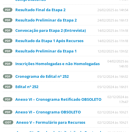
Resultado Final da Etapa 2
26/02/2025 às 14h54
PDF
Resultado Preliminar da Etapa 2
24/02/2025 às 16h13
PDF
Convocação para Etapa 2 (Entrevista)
14/02/2025 às 11h18
PDF
Resultado da Etapa 1 Após Recursos
14/02/2025 às 11h18
PDF
Resultado Preliminar da Etapa 1
12/02/2025 às 13h52
PDF
04/02/2025 às
Inscrições Homologadas e não Homologadas
PDF
14h10
Cronograma do Edital nº 252
05/12/2024 às 16h32
PDF
Edital nº 252
05/12/2024 às 16h31
PDF
02/12/2024 às
Anexo VI – Cronograma Retificado OBSOLETO
PDF
17h47
Anexo VI – Cronograma OBSOLETO
02/12/2024 às 10h21
PDF
Anexo V – Formulário para Recursos
02/12/2024 às 10h21
ODT