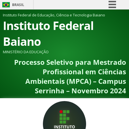
BRASIL
Simplifique!
Instituto Federal de Educação, Ciência e Tecnologia Baiano
Instituto Federal
Comunica BR
Participe
Baiano
Acesso à informação
Legislação
MINISTÉRIO DA EDUCAÇÃO
Processo Seletivo para Mestrado
Canais
Profissional em Ciências
Ambientais (MPCA) – Campus
Serrinha – Novembro 2024